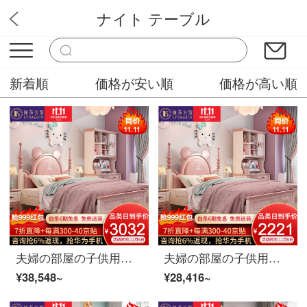
ナイト テーブル
ユニーク家具販売
新着順
価格が安い順
価格が高い順
夫婦の部屋の子供用ベッドの女の子の実の木のシングルベッドの1.5メートルの王女の皮のベッドの青少年の学生のベッドルームの家具のミッキーのシングルベッド+マットレス*1+アップグレードのラテックスのマットレス(硬度がちょうど良いです)の1.5 m
夫婦の部屋の子供用ベッドの女の子の実の木のシングルベッドの1.5メートルの王女の皮のベッドの青少年の学生のベッドルームの家具のミッキーのシングルベッド+2引き出しのベッドの頭の棚*1 1.5 m
¥38,548~
¥28,416~