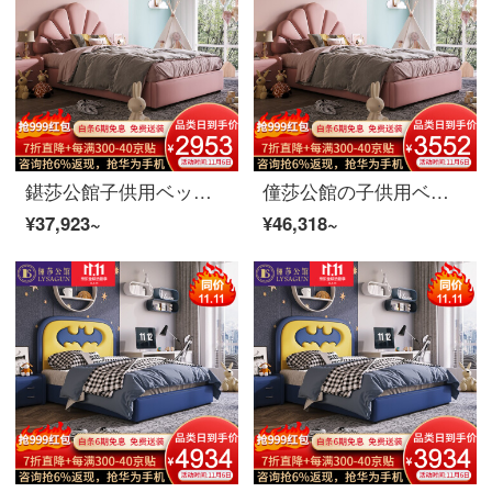
鍖莎公館子供用ベッド実木本革少女漫画シングルベッド1.5 m寝室プリンセス青少年学生高箱家具普通タイプ+ベッドヘッドセット*1 1.5 m
僮莎公館の子供用ベッドの木の本革の小さい女の子の漫画のシングルベッドの1.5メートルの寝室の王女の青少年の高箱のベッドの家具の本革のモデルの本当の木の皮のベッドの1.8 m
¥37,923~
¥46,318~