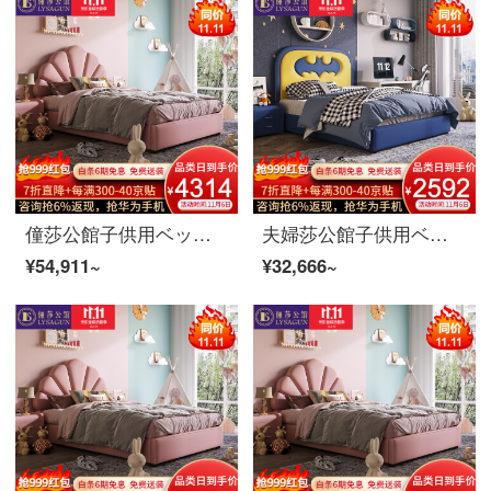
僮莎公館子供用ベッドの木の本革の少女用アニメシングルベッド1.5メートルベッドルームのお姫様、青少年学生用高箱ベッド家具の本革モデル+ベッドヘッドセット*2 1.5 m
夫婦莎公館子供用ベッドアニメ男の子用シングルベッド1.5メートルベッドルーム真皮青少年学生用ベッド逸品家具普通タイプの木の皮のベッド1.35 m
¥54,911~
¥32,666~