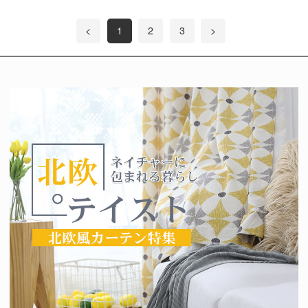
<
1
2
3
>