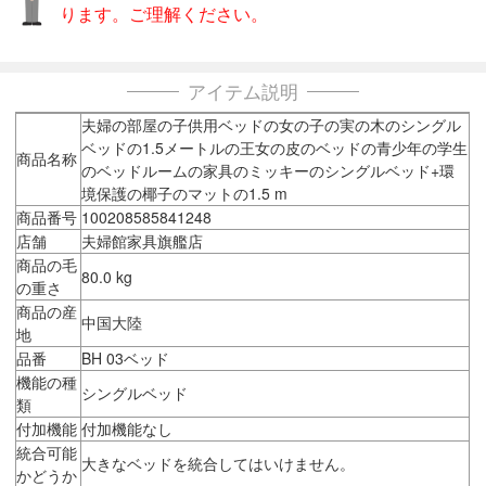
ります。ご理解ください。
アイテム説明
夫婦の部屋の子供用ベッドの女の子の実の木のシングル
ベッドの1.5メートルの王女の皮のベッドの青少年の学生
商品名称
のベッドルームの家具のミッキーのシングルベッド+環
境保護の椰子のマットの1.5 m
商品番号
100208585841248
店舗
夫婦館家具旗艦店
商品の毛
80.0 kg
の重さ
商品の産
中国大陸
地
品番
BH 03ベッド
機能の種
シングルベッド
類
付加機能
付加機能なし
統合可能
大きなベッドを統合してはいけません。
かどうか