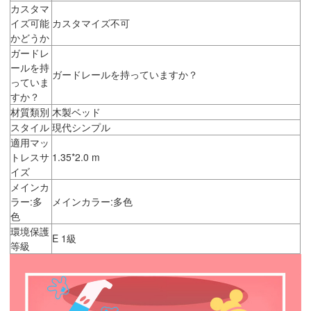
カスタマ
イズ可能
カスタマイズ不可
かどうか
ガードレ
ールを持
ガードレールを持っていますか？
っていま
すか？
材質類別
木製ベッド
スタイル
現代シンプル
適用マッ
トレスサ
1.35*2.0 m
イズ
メインカ
ラー:多
メインカラー:多色
色
環境保護
E 1級
等級