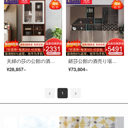
夫婦の莎の公館の酒売り場の北欧の酒売り場の簡単な2つのガラスの赤い酒売り場の客間の食器棚の装飾の戸棚の家具の双門の酒売り場の胡桃色
鍖莎公館の酒売り場の北欧の大きい酒売り場の近代的な簡約客のレストランは壁の菱形のワイン棚によって装飾の戸棚を組み合わせて家具の酒売り場を注文して2.1-240 mに注文します。
¥28,857~
¥73,804~
<
1
>