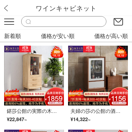
ワインキャビネット
ユニーク家具販売
新着順
価格が安い順
価格が高い順
鍖莎公館の実際の木の酒のキャビネット北欧の簡単な約束の食器棚の客間の家具はテレビを組み合わせます。
夫婦の莎の公館の酒売り場の北欧の酒売り場の簡単な2つのガラスの赤い酒売り場の客間の食器棚の装飾の戸棚の家具の単門の低い酒屋の胡桃色
¥22,847~
¥14,322~