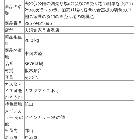
夫婦莎公館の酒売り場の北欧の酒売り場の簡単な予約の
商品の名
2つのガラスの赤い酒売り場の客間の食器棚の装飾の戸
称
棚の家具の双門の酒売り場の胡桃色
商品番号
29579421695
店舗
夫婦館家具旗艦店
商品毛重
20.0 kg
量
商品の産
中国大陸
地
品番
8676酒場
材質
板木結合
容量
その他
カスタマ
イズ可能
カスタマイズ不可
かどうか
特色産地
仏山
メインカ
ラー:その
メインカラー:その他
他
出荷先
佛山
居酒屋
居酒屋