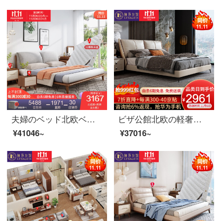
夫婦のベッド北欧ベッドのダブルベッド1.8メートルのシンプルなベッドルームは布芸ベッドの逸品家具のベッド+マットレス+マットレスの2つの1500*2000を解体して洗うことができます。
ビザ公館北欧の軽奢な真皮のベッドのイタリア式はきわめて簡単で、本当の木のダブルベッドの寝室の逸品の家具の1.8 m真皮の寝床の階の本当の牛皮（半皮）+落葉松の内で支えます+進級版は骨格を並べます
¥41046~
¥37016~