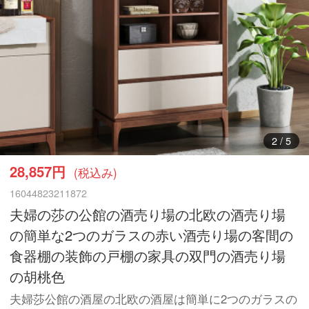
3
/
5
28,857円
(税込み)
16044823211872
夫婦の莎の公館の酒売り場の北欧の酒売り場
の簡単な2つのガラスの赤い酒売り場の客間の
食器棚の装飾の戸棚の家具の双門の酒売り場
の胡桃色
夫婦莎公館の酒屋の北欧の酒屋は簡単に2つのガラスの