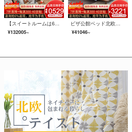
【スイートルームは6割引が受けられます。】ジュザ公館北欧寝室客間レストラン全室家具セットC【80-150平方メートル】客室8点セットの胡桃色のスイートルームが適用されます。
ビザ公館ベッド北欧実木ベッド真皮ダブルベッド1.8メートルベッドルーム婚床家具実木ベッド+マットレス1.8 Mベッド
¥132005~
¥41046~