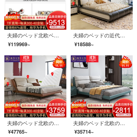
夫婦のベッド北欧ベッドの実木皮の布芸のダブルベッド1.8メートルの寝室は簡単にベッドを洗うことができます。
夫婦のベッドの近代的なベッドの皮のベッドの本当の木のダブルベッドの1.8メートルの寝室の柔らかいベッドの高箱の結婚するベッドの家具の黒色の1.8 M組の骨格のベッド+マットレス+マットレス+マットレス*1
¥119969~
¥18588~
夫婦のベッド北欧の軽奢な真皮のダブルベッド1.8 m現代簡単な寝室の木製ベッドの逸品の家具のベッド+3 E椰子のベッドのマットレス+マットレス*1 1800*2000
夫婦のベッド北欧の軽奢な布芸ダブルベッド1.8メートル現代簡単な寝室のシングル1.5メートルの木のベッドの家具のベッド+3 E椰子の棕1800*2000
¥47765~
¥35714~