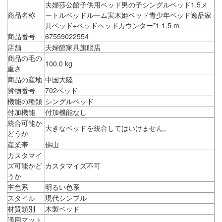
夫婦莎公館子供用ベッド男の子シングルベッド1.5メ
商品名称
ートルベッドルーム実木姫ベッド青少年ベッド逸品家
具ベッド+ベッドヘッドカウンター*1 1.5 m
商品番号
67559022554
店舗
夫婦館家具旗艦店
商品の毛の
100.0 kg
重さ
商品の産地
中国大陸
貨物番号
702ベッド
機能の種類
シングルベッド
付加機能
付加機能なし
統合可能か
大きなベッドを統合してはいけません。
どうか
産業帯
佛山
カスタマイ
ズ可能かど
カスタマイズ不可
うか
主色系
明るい色系
スタイル
現代シンプル
材質類別
木製ベッド
適用マット