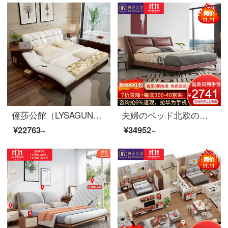
僮莎公館（LYSAGUN）ベッドのダブルベッドの近代的な柔らかいベッドの畳のベッドはマッサージを持って物の結婚式ベッドの進級版1800*2000を蓄えます。
夫婦のベッド北欧の軽奢なツインベッド1.8メートルの近代的なシンプルなベッドルームの木製のベッドの逸品の家具の真皮のベッド1800*2000
¥22763~
¥34952~