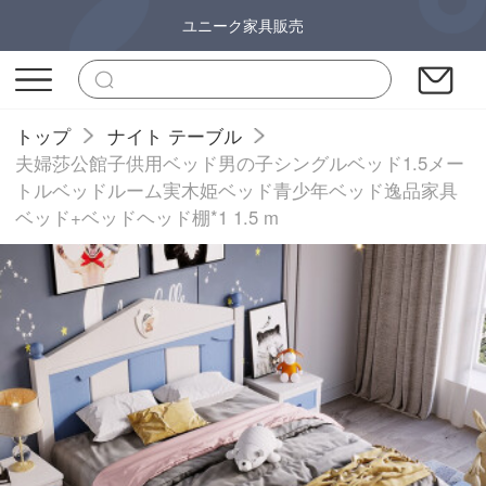
ユニーク家具販売
トップ
ナイト テーブル
夫婦莎公館子供用ベッド男の子シングルベッド1.5メー
トルベッドルーム実木姫ベッド青少年ベッド逸品家具
ベッド+ベッドヘッド棚*1 1.5 m