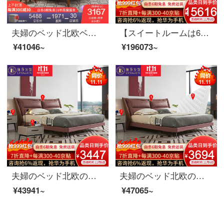
夫婦のベッド北欧ベッドのダブルベッド1.8メートルのシンプルなベッドルームは布芸ベッドの逸品家具のベッド+マットレス+マットレスの2つの1500*2000を解体して洗うことができます。
【スイートルームは6割引があります】夫婦莎公館北欧の寝室のリビングルームの家具セットC【80-150平方メートル】適用レストラン11点セットの胡桃色のスイートルームです。
¥41046~
¥196073~
夫婦のベッド北欧の軽奢なダブルベッド1.8メートルの近代的なシンプルなベッドルームの木製品の家具のベッド+ベッドのヘッドセット*2 1800*2000
夫婦のベッド北欧の軽奢なダブルベッド1.8メートルの近代的な簡単なベッドルームの木製品の家具のベッド+3 E椰子のベッドのマットレス+マットレス*1 1800*2000
¥43941~
¥47065~