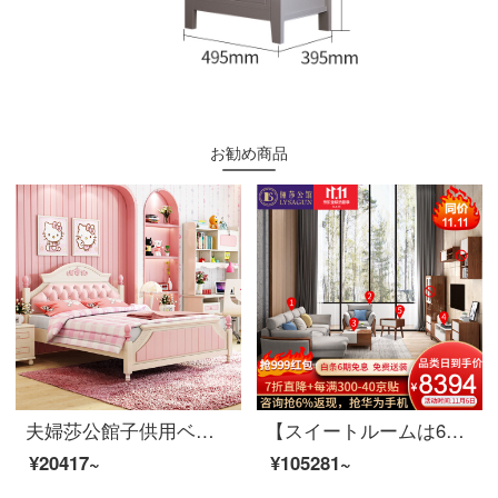
お勧め商品
夫婦莎公館子供用ベッド洋式英倫ベッド男女シングルベッド青少年学生用ベッド家具8301スペアリブベッド+マットレス1つ1500*2000
【スイートルームは6割引が受けられます。】夫婦室北欧リビングルームの家具セットA【80-150平方メートル】適用コース3（リビング5点セット）胡桃色
¥20417~
¥105281~