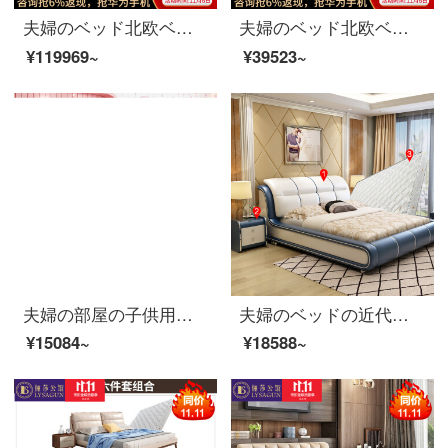
夫婦のベッド北欧ベッドの実木皮の布芸のダブルベッド1.8メートルの寝室は簡単にベッドを洗うことができます。
夫婦のベッド北欧ベッドの実木ダブルベッド1.8メートルシンプルベッドルームの布芸ベッドの家具ベッド+マットレス+マットレス*1 1800*2000
¥119969~
¥39523~
夫婦の部屋の子供用ベッド洋式イングランドベッド男女シングルベッドの青少年学生用ベッド家具8301列の骨格ベッド1500*2000
夫婦のベッドの近代的なベッドの皮のベッドの本当の木のダブルベッドの1.8メートルの寝室の柔らかいベッドの高箱の結婚するベッドの家具の宝藍色の1.8 M列の骨格のベッド+マットレス+マットレス+マットレス*1
¥15084~
¥18588~