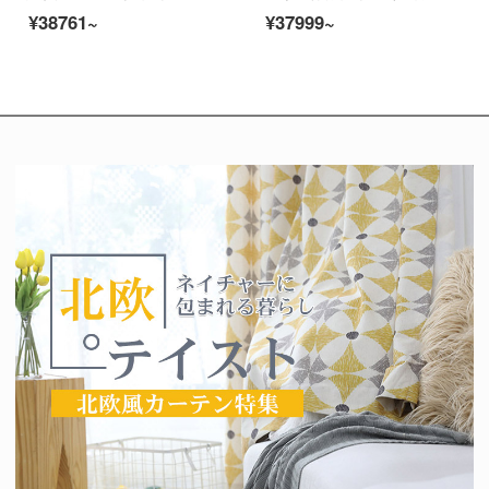
¥38761~
¥37999~