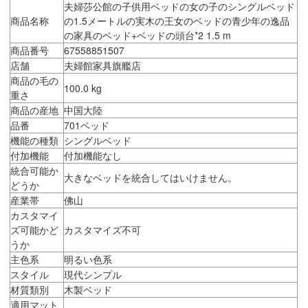
夫婦莎公館の子供用ベッドの女の子のシングルベッド
商品名称
の1.5メートルの実木の王女のベッドの青少年の逸品
の家具のベッド+ベッドの頭台*2 1.5 m
商品番号
67558851507
店舗
夫婦館家具旗艦店
商品の毛の
100.0 kg
重さ
商品の産地
中国大陸
品番
701ベッド
機能の種類
シングルベッド
付加機能
付加機能なし
統合可能か
大きなベッドを統合してはいけません。
どうか
産業帯
佛山
カスタマイ
ズ可能かど
カスタマイズ不可
うか
主色系
明るい色系
スタイル
現代シンプル
材質類別
木製ベッド
適用マット