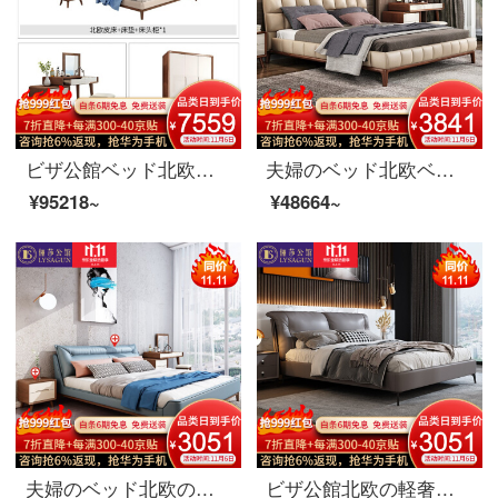
ビザ公館ベッド北欧実木ベッド真皮ダブルベッド1.8メートルベッドルーム婚床家具寝室三点セット+化粧台/腰掛け+三門クローゼット1.8 Mベッド
夫婦のベッド北欧ベッドの実木のダブルベッド1.8メートル現代簡単なベッドルームの皮芸ベッドの家具のベッド+マットレス+マットレスの1つ1800*2000
¥95218~
¥48664~
夫婦のベッド北欧の木のベッド真皮のダブルベッド1.8メートルのベッドルームの簡単な結婚式ベッドの逸品の家具のベッド+ベッドの頭の戸棚*1 1800*2000
ビザ公館北欧の軽奢な真皮ベッド現代簡単なダブルベッドの主な寝室の逸品家具1.8 m真皮の寝床層の本物の牛皮（半皮）+落葉松内棚+アップグレード版の骨組み