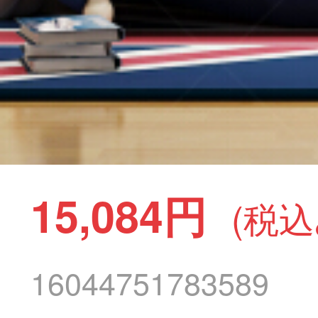
15,084円
(税込
16044751783589