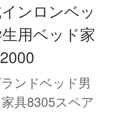
式インロンベッ
学生用ベッド家
2000
グランドベッド男
具8305スペア