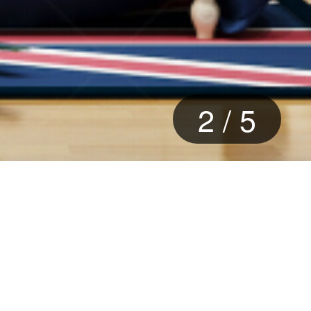
3
/
5