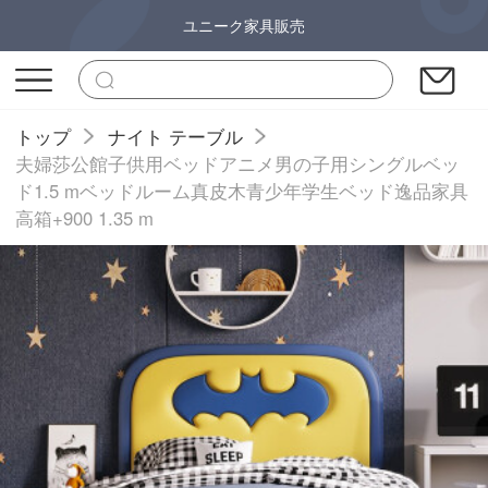
ユニーク家具販売
トップ
ナイト テーブル
夫婦莎公館子供用ベッドアニメ男の子用シングルベッ
ド1.5 mベッドルーム真皮木青少年学生ベッド逸品家具
高箱+900 1.35 m