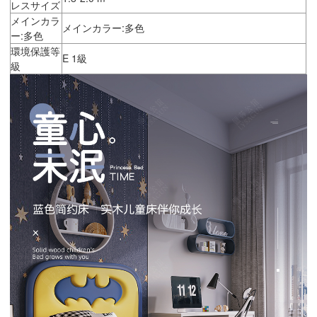
レスサイズ
メインカラ
メインカラー:多色
ー:多色
環境保護等
E 1級
級