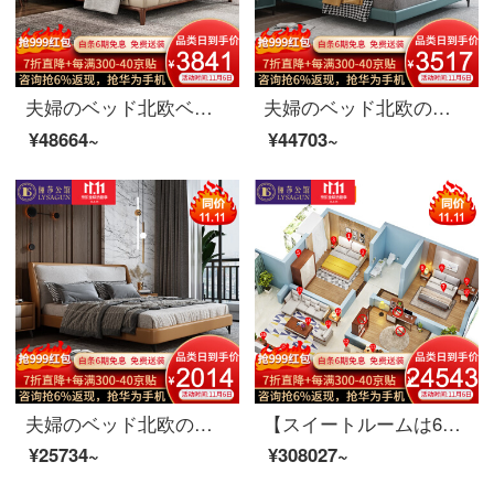
夫婦のベッド北欧ベッドの実木のダブルベッド1.8メートル現代簡単なベッドルームの皮芸ベッドの家具のベッド+マットレス+マットレスの1つ1800*2000
夫婦のベッド北欧の軽奢な布芸ダブルベッド1.8メートル現代簡単な寝室のシングル1.5メートルの木のベッドの家具のベッド+マットレス+マットレス*2 1800*2000
¥48664~
¥44703~
夫婦のベッド北欧の軽い豪華な実木の皮のベッド1.8メートルの近代的な簡約主な寝室の布芸のダブルベッドの逸品の家具のベッド（公の子の綿）+ベッドの頭の戸棚*1 1800*2000（カスタマイズする色ができます）
【スイートルームは6割引が受けられます】夫婦莎公館北欧寝室客間レストラン全室家具セットB【100-250平方メートル】適用コース4（メインベッド10点セット+ゲストレストラン8点セット）ホワイトワックス木
¥25734~
¥308027~