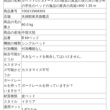
商品の名称
ルベッドの1.5メートルの寝室の真皮の実の木の青少年
の学生のベッドの逸品の家具の高箱+900 1.35 m
商品番号
100212968303
店舗
夫婦館家具旗艦店
商品の毛の
80.0 kg
重さ
商品の産地
中国大陸
品番
B 69ベッド
機能の種類
シングルベッド
付加機能
付加機能なし
統合可能か
大きなベッドを統合してはいけません。
どうか
カスタマイ
ズ可能かど
カスタマイズ不可
うか
ガードレー
ルを持って
ガードレールを持っていますか？
いますか？
材質種類
皮ベッド
スタイル
イタリア
適用マット
1.8*2.0 m