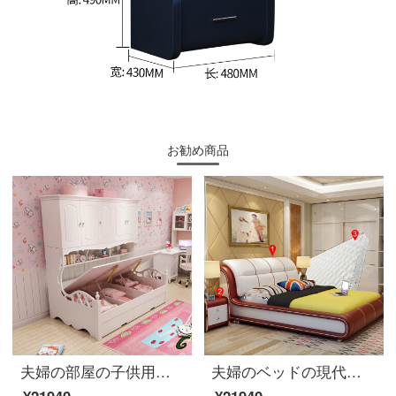
お勧め商品
夫婦の部屋の子供用ベッドと韓国式の洋服だんすの組み合わせベッドの多機能収納物田園ベッドルームの家具たんすのベッド+高箱(モップを含まない)1200*1900
夫婦のベッドの現代ベッドのベッドのベッドの実の木のダブルベッドの1.8メートルのベッドルームのベッドの高台の結婚式ベッドの家具の赤色の骨組み+マットレス+マットレス*2(備考サイズ)