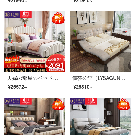
¥21940~
¥21940~
夫婦の部屋のベッドの実の木のベッドのダブルベッドの1.8メートルの布芸ベッドのアメリカの軽奢な寝室の結婚式ベッドの逸品の家具のベッド+ベッドの頭の戸棚*1 1800*2000
僮莎公館（LYSAGUN）ベッドのダブルベッドの近代的な柔らかいベッドの畳のベッドはマッサージを持って物の結婚ベッドの旗艦版（＋金庫）の1800*2000を蓄えます。
¥26572~
¥25810~