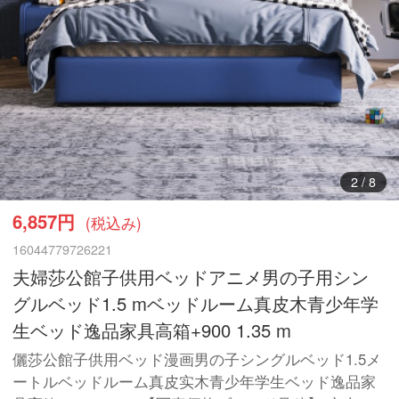
3
/
8
6,857円
(税込み)
16044779726221
夫婦莎公館子供用ベッドアニメ男の子用シン
グルベッド1.5 mベッドルーム真皮木青少年学
生ベッド逸品家具高箱+900 1.35 m
儷莎公館子供用ベッド漫画男の子シングルベッド1.5メ
ートルベッドルーム真皮实木青少年学生ベッド逸品家