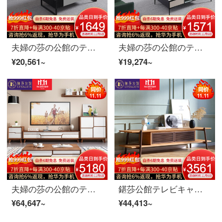
夫婦の莎の公館のテレビの箱北欧の軽奢なテレビの箱のお茶の組み合わせのスーツの近代的な客間の簡単な岩板の物置きの逸品の家具の岩板のテレビの箱の2.0 mテレビの箱
夫婦の莎の公館のテレビの箱の北欧の軽奢なテレビの箱のお茶の何組のスーツの客間のイタリアの極簡の岩板の食器棚の逸品の家具の2.0 m岩板のテレビの箱のテレビの箱の箱
¥20,561~
¥19,274~
夫婦の莎の公館のテレビの箱の北欧のテレビの箱のお茶の組み合わせのスーツの近代的な客間の簡単な保管物の食器棚の家具のお茶の何+テレビの箱+小斗の箱+斗の箱の2.0 M
鍖莎公館テレビキャビネット北欧実木テレビキャビネット茶何セット客間コンポジットのキャビネットの赤いオークの家具のテレビキャビネットの赤いオークの木
¥64,647~
¥44,413~