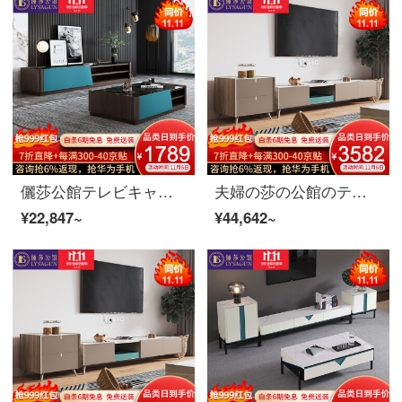
儷莎公館テレビキャビネット北欧軽奢テレビキャビネット茶何セット現代簡約リビングガラス剛石テレビキャビネット収納物のキャビネット家具テレビキャビネット（ガラス鋼石）2.2 M
夫婦の莎の公館のテレビの箱の北欧のテレビの箱のお茶の組み合わせのスーツの現代簡単な予約の客間の岩板のテレビの保管物の食器棚の家具のお茶の何+テレビの箱+辺の食器棚の1.96 m
¥22,847~
¥44,642~