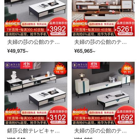
夫婦の莎の公館のテレビの箱北欧の軽奢なテレビの箱のお茶の何組のスーツの客間のイタリア式の極簡の岩板の物置きの逸品の家具のテレビの箱+お茶の何+斗の箱のテレビの箱
夫婦の莎の公館のテレビの箱の北欧のテレビの箱のお茶の組み合わせのスーツの近代的な客間は簡単に伸縮して物の箱の逸品の家具のお茶の何+テレビの箱+斗の箱+は箱の胡桃の色を掛けます
¥49,975~
¥65,965~
鍖莎公館テレビキャビネット北欧軽奢テレビキャビネット茶何セット客間イタリア式極簡岩板収納物棚逸品家具岩板テレビキャビネット+岩板茶何テレビキャビネット
夫婦の莎の公館のテレビの箱北欧の軽奢なテレビの箱のお茶の組み合わせのスーツの近代的な客間の簡単な岩板の物置きの逸品の家具の岩板のテレビの箱の2.0 mテレビの箱