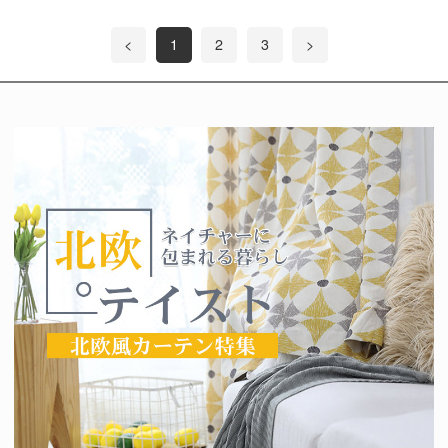
<
1
2
3
>