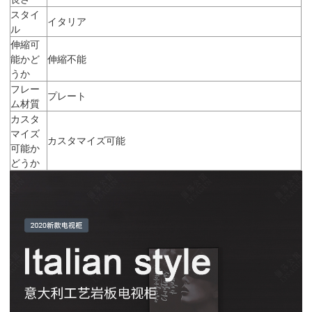
スタイ
イタリア
ル
伸縮可
能かど
伸縮不能
うか
フレー
プレート
ム材質
カスタ
マイズ
カスタマイズ可能
可能か
どうか