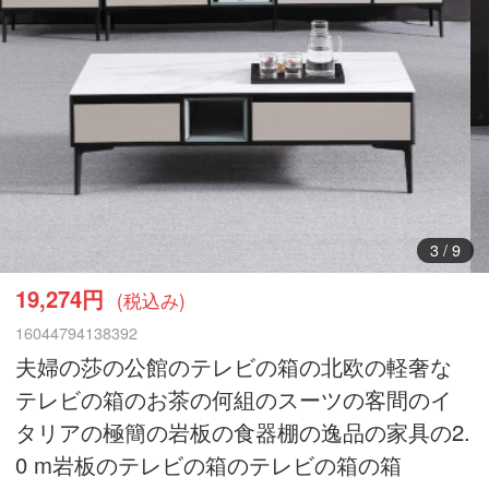
3
/
9
19,274円
(税込み)
16044794138392
夫婦の莎の公館のテレビの箱の北欧の軽奢な
テレビの箱のお茶の何組のスーツの客間のイ
タリアの極簡の岩板の食器棚の逸品の家具の2.
0 m岩板のテレビの箱のテレビの箱の箱