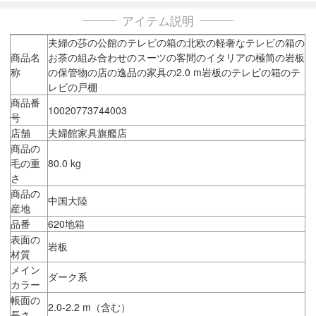
アイテム説明
夫婦の莎の公館のテレビの箱の北欧の軽奢なテレビの箱の
商品名
お茶の組み合わせのスーツの客間のイタリアの極简の岩板
称
の保管物の店の逸品の家具の2.0 m岩板のテレビの箱のテ
レビの戸棚
商品番
10020773744003
号
店舗
夫婦館家具旗艦店
商品の
毛の重
80.0 kg
さ
商品の
中国大陸
産地
品番
620地箱
表面の
岩板
材質
メイン
ダーク系
カラー
帳面の
2.0-2.2 m（含む）
長さ