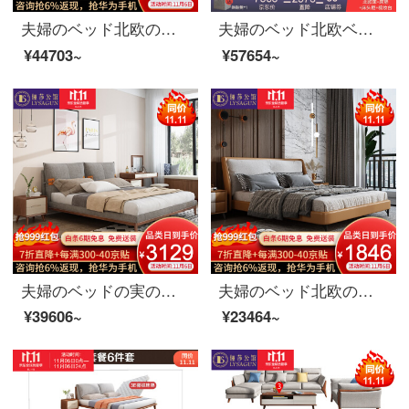
夫婦のベッド北欧の軽奢な布芸ダブルベッド1.8メートル現代簡単な寝室のシングル1.5メートルの木のベッドの家具のベッド+マットレス+マットレス*2 1800*2000
夫婦のベッド北欧ベッドのダブルベッド1.8メートルのシンプルなベッドルームで、布芸ベッドの逸品家具ベッド+マットレス+マットレス1つ+008化粧台のベンチセット1800*2000
¥44703~
¥57654~
夫婦のベッドの実の木のベッド北欧の布芸のベッドの寝室は簡単にダブルベッドの結婚する逸品の家具の本当の木のベッド+ベッドの頭の箱*2 1.8メートル*2.0メートルを予約します。
夫婦のベッド北欧の軽量で豪華な実木の皮のベッド1.8メートルの近代簡約主な寝室の布芸ダブルベッドの逸品の家具の布芸ベッド（ダウンジャケット）1800*2000（カスタマイズ可能な色）
¥39606~
¥23464~