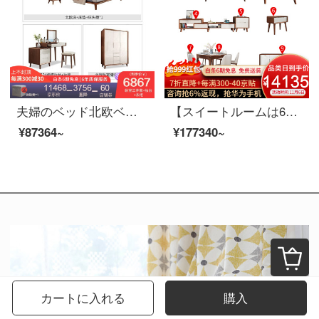
夫婦のベッド北欧ベッドのダブルベッド1.8メートルのシンプルなベッドルームの布芸ベッドの逸品家具のベッド+マットレス+マットレスの1つ+化粧台のベンチ+3つのクローゼット1800*2000
【スイートルームは6割引が受けられます】夫婦莎公館北欧寝室客間レストラン全屋家具セットB【100-250平方メートル】適用コース3（レストラン8点セット）白蝋木
¥87364~
¥177340~
カートに入れる
購入