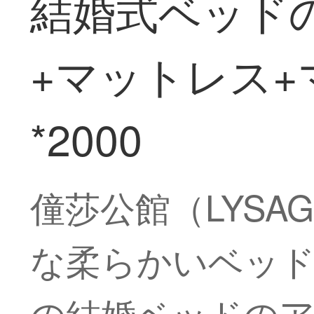
結婚式ベッド
+マットレス+マ
*2000
僮莎公館（LYS
な柔らかいベッ
の結婚ベッドの