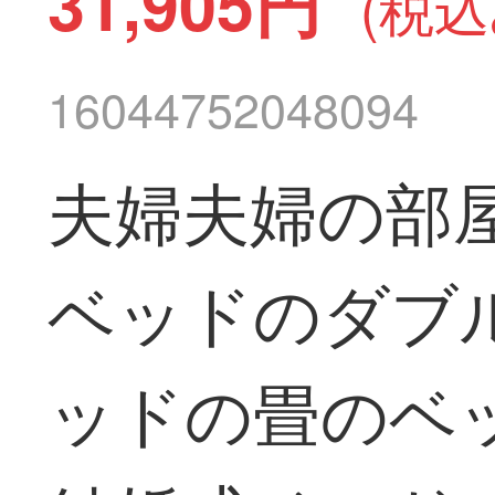
31,905円
(税込
16044752048094
夫婦夫婦の部屋
ベッドのダブ
ッドの畳のベ