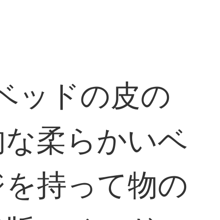
）ベッドの皮の
的な柔らかいベ
ジを持って物の