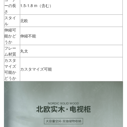
ーの長
1.5-1.8 m（含む）
さ
スタイ
北欧
ル
伸縮可
能かど
伸縮不能
うか
フレー
丸太
ム材質
カスタ
マイズ
カスタマイズ可能
可能か
どうか