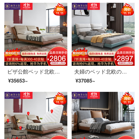
ビザ公館ベッド北欧軽奢真皮ダブルベッド1.8 m現代簡単ベッドルーム実用木製ベッド逸品家具真皮ベッド1800*2000
夫婦のベッド北欧の軽奢な布芸のダブルベッド1.8メートルの近代的な簡単な寝室のシングル1.5メートルの木のベッドの家具のベッド+ベッドの頭の戸棚*2 1800*2000
¥35653~
¥37085~