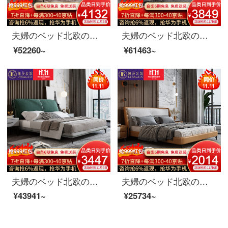
夫婦のベッド北欧の軽奢な真皮のダブルベッド1.8 m現代簡単な寝室の木製ベッドの逸品の家具のベッド+3 E椰子のベッドのマットレス+マットレス*2 1800*2000
夫婦のベッド北欧の軽奢なツインベッド1.8メートルの近代的な簡単なベッドルームの木製品の家具のベッド+3 E椰子のベッドのマットレス+マットレス*2頭の本当の牛皮(全皮)+落葉松の内で支える+進級版の骨格
¥52260~
¥61463~
夫婦のベッド北欧の軽奢な布芸ダブルベッド1.8メートルのイタリア式のきわめて簡単な寝室は木のベッドの逸品の家具のベッド+マットレス+マットレス+マットレス*2 1800*2000を分解して洗うことができます。
夫婦のベッド北欧の軽い豪華な実木の皮のベッド1.8メートルの近代的な簡約主な寝室の布芸のダブルベッドの逸品の家具のベッド（公の子の綿）+ベッドの頭の戸棚*1 1800*2000（カスタマイズする色ができます）
¥43941~
¥25734~