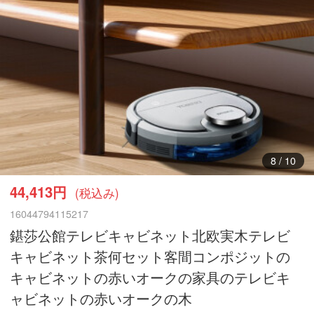
9
/
10
44,413円
(税込み)
16044794115217
鍖莎公館テレビキャビネット北欧実木テレビ
キャビネット茶何セット客間コンポジットの
キャビネットの赤いオークの家具のテレビキ
ャビネットの赤いオークの木