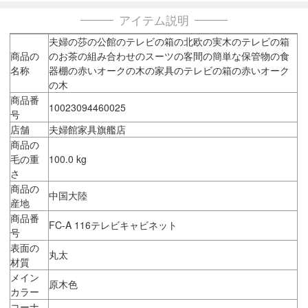
アイテム説明
夫婦の莎の公館のテレビの箱の北欧の実木のテレビの箱
商品の
のお茶の組み合わせのスーツの客間の簡単な保管物の食
名称
器棚の赤いオークの木の家具のテレビの箱の赤いオーク
の木
商品番
10023094460025
号
店舗
夫婦館家具旗艦店
商品の
毛の重
100.0 kg
さ
商品の
中国大陸
産地
商品番
FC-A 116テレビキャビネット
号
表面の
丸太
材質
メイン
原木色
カラー
コーナ