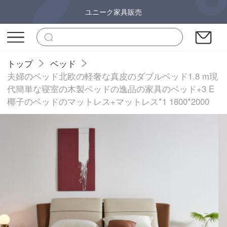
ユニーク家具販売
トップ
ベッド
夫婦のベッド北欧の軽奢な真皮のダブルベッド1.8 m現
代簡単な寝室の木製ベッドの逸品の家具のベッド+3 E
椰子のベッドのマットレス+マットレス*1 1800*2000