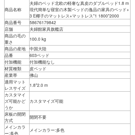
夫婦のベッド北欧の軽奢な真皮のダブルベッド1.8 m
商品名称
現代簡単な寝室の木製ベッドの逸品の家具のベッド+
3 E椰子のマットレス+マットレス*1 1800*2000
商品番号
58676179842
店舗
夫婦館家具旗艦店
商品の毛の
100.0 kg
重さ
商品の産地
中国大陸
品番
603ベッド
付加機能
付加機能なし
材質種類
皮ベッド
産業帯
佛山
適用マット
1.8*2.0 m
レスサイズ
カスタマイ
ズ可能かど
カスタマイズ可能
うか
床板の開閉
開閉不要
方式
メインカラ
メインカラー:多色
ー:多色