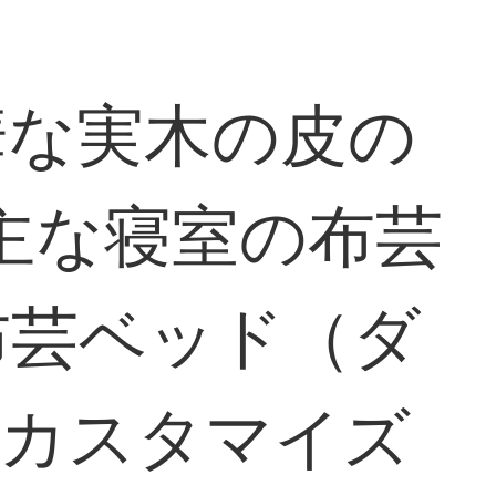
華な実木の皮の
約主な寝室の布芸
布芸ベッド（ダ
0（カスタマイズ