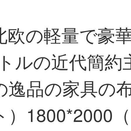
北欧の軽量で豪
ートルの近代簡
の逸品の家具の
）1800*200