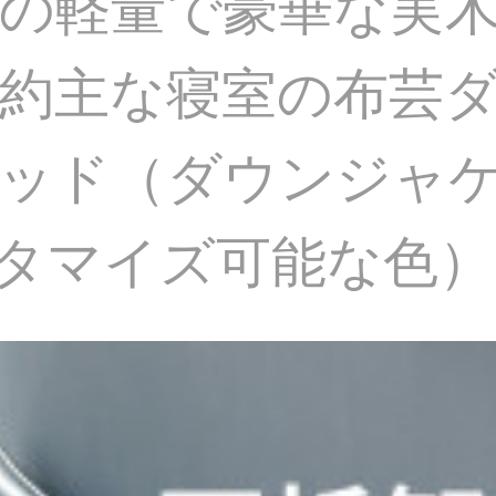
の軽量で豪華な実木の
約主な寝室の布芸
ベッド（ダウンジャ
（カスタマイズ可能な色）