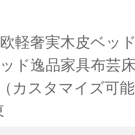
欧軽奢実木皮ベッド1
ッド逸品家具布芸
000（カスタマイズ
東