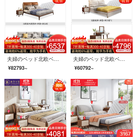
夫婦のベッド北欧ベッドの実木皮布芸のダブルベッド1.8メートルベッドルームの簡単な予約は、ベッドの結婚式ベッド家具の寝室の3点セット+886ソファ1800*2000を洗うことができます。
夫婦のベッド北欧ベッドのダブルベッド1.8メートルのシンプルなベッドルームのベッドの結婚式ベッドの家具のベッド+マットレス+マットレス*1+008ドレッサー+化粧台+化粧道具のベンチ1800*2000
¥82793~
¥60792~