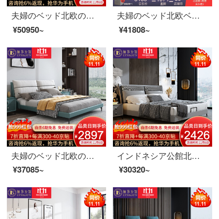
夫婦のベッド北欧のベッドの実木のダブルベッド1.8メートルのシンプルなベッドルームの皮芸姫の結婚式ベッドセットの家具のベッド+ベッドの頭台の2つの1800*2000
夫婦のベッド北欧ベッドのダブルベッド1.8メートルのシンプルなベッドルームは布芸ベッドの逸品家具のベッド+マットレス+マットレスの2つの1800*2000を解体して洗うことができます。
¥50950~
¥41808~
夫婦のベッド北欧の軽奢な布芸のダブルベッド1.8メートルの近代的な簡単な寝室のシングル1.5メートルの木のベッドの家具のベッド+ベッドの頭の戸棚*2 1800*2000
インドネシア公館北欧の軽奢な実木の皮のベッドの近代的な簡約主な寝室の布芸のダブルベッドの逸品の家具の1.8 m真皮の寝床の階の本当の牛皮（半皮）+落葉松の内で支えます+進級版は骨格を並べます
¥37085~
¥30320~