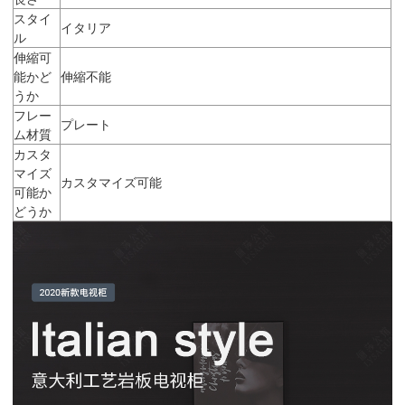
スタイ
イタリア
ル
伸縮可
能かど
伸縮不能
うか
フレー
プレート
ム材質
カスタ
マイズ
カスタマイズ可能
可能か
どうか