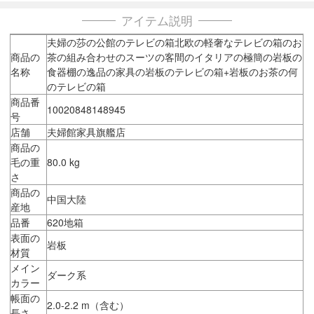
アイテム説明
夫婦の莎の公館のテレビの箱北欧の軽奢なテレビの箱のお
商品の
茶の組み合わせのスーツの客間のイタリアの極簡の岩板の
名称
食器棚の逸品の家具の岩板のテレビの箱+岩板のお茶の何
のテレビの箱
商品番
10020848148945
号
店舗
夫婦館家具旗艦店
商品の
毛の重
80.0 kg
さ
商品の
中国大陸
産地
品番
620地箱
表面の
岩板
材質
メイン
ダーク系
カラー
帳面の
2.0-2.2 m（含む）
長さ