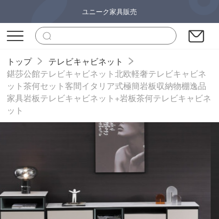
ユニーク家具販売
トップ
テレビキャビネット
鍖莎公館テレビキャビネット北欧軽奢テレビキャビネ
ット茶何セット客間イタリア式極簡岩板収納物棚逸品
家具岩板テレビキャビネット+岩板茶何テレビキャビネ
ット