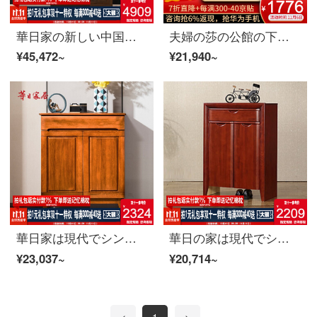
華日家の新しい中国式の靴箱の収納棚家庭の玄関棚の中国式のリビングルームの木製家具の下駄箱
夫婦の莎の公館の下駄箱の北欧の2つの下駄箱の現代簡単な客間の仕切りの玄関の戸棚の収納棚の家具の下駄箱のピアノの漆+白蝋の木の台
¥45,472~
¥21,940~
華日家は現代でシンプルで、全部の木靴箱のリビングルームに収納収納棚のリビング家具の金檀色の下駄箱があります。
華日の家は現代でシンプルで、木製の下駄箱の収納棚です。
¥23,037~
¥20,714~
<
1
>