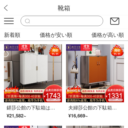
靴箱
ユニーク家具販売
新着順
価格が安い順
価格が高い順
鍖莎公館の下駄箱は北欧の軽い豪華な下駄箱は意味式がきわめて簡単で、客間の仕切りは玄関の戸棚の収納棚の家具の2つの下駄箱の岩板の台の面を収納します。
夫婦莎公館の下駄箱の下駄箱は簡単に北欧客間の仕切りの玄関棚の収納棚の家具の2つの下駄箱の下駄箱を予約します。
¥21,582~
¥16,669~