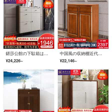
鍖莎公館の下駄箱は北欧の軽い豪華な下駄箱は意味式がきわめて簡単で、客間の仕切りの玄関の戸棚の収納棚の収納棚の家具の下駄箱の輸入の岩板+実木
中国風の収納棚近代的な中国式収納棚のインテリアは、ホワイトルームの家具の色をシンプルにします。
¥24,226~
¥22,146~