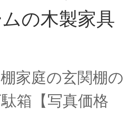
ームの木製家具
納棚家庭の玄関棚の
下駄箱【写真価格