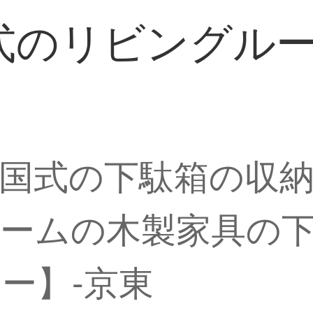
式のリビングル
国式の下駄箱の収
ームの木製家具の
ー】-京東