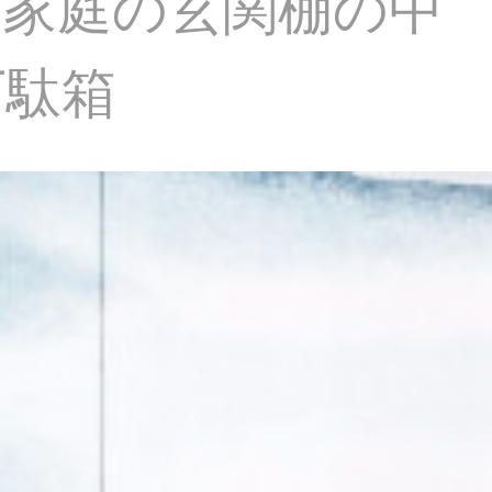
棚家庭の玄関棚の中
下駄箱