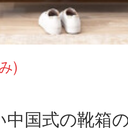
み)
い中国式の靴箱