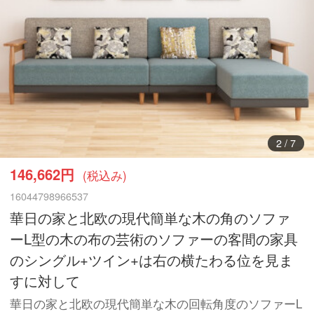
3
/
7
146,662円
(税込み)
16044798966537
華日の家と北欧の現代簡単な木の角のソファ
ーL型の木の布の芸術のソファーの客間の家具
のシングル+ツイン+は右の横たわる位を見ま
すに対して
華日の家と北欧の現代簡単な木の回転角度のソファーL