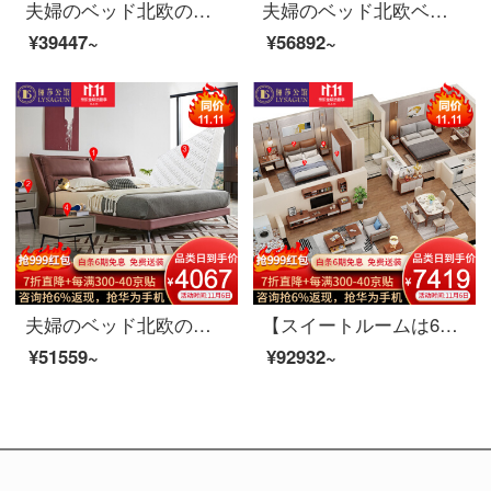
夫婦のベッド北欧の軽奢なツインベッド1.8メートルの近代的なシンプルなベッドルームの木製品の家具のベッド+ベッドの頭の棚*1 1800*2000
夫婦のベッド北欧ベッドのダブルベッド1.8メートルのシンプルなベッドルームで、布芸ベッドの逸品家具ベッド+マットレス+マットレス1つ+008化粧台のベンチセット1500*2000
¥39447~
¥56892~
夫婦のベッド北欧の軽奢なツインベッド1.8メートルの近代的なシンプルなベッドルームの家具の逸品のベッド+3 E椰子のベッドのマットレス+マットレス*2 1800*2000
【スイートルームは6割引が受けられます。】夫婦室北欧リビングルームの家具セットC【80-150平方メートル】メインルーム6点セットの胡桃色のスイートルームが適用されます。
¥51559~
¥92932~