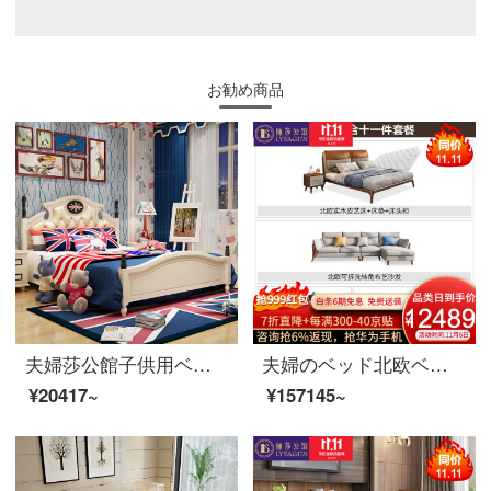
お勧め商品
夫婦莎公館子供用ベッド洋式イングランドベッド男女シングルベッド青少年学生用ベッド家具8305列骨格ベッド+マットレス+マットレス1つ1500*2000
夫婦のベッド北欧ベッドの木の皮の布芸のダブルベッド1.8メートルの寝室は簡単にベッドを洗うことができます結婚ベッドの家具の寝室の3つのセット+ソファの茶何テレビの箱+テーブルの1テーブルの4つの椅子1800*2000
¥20417~
¥157145~