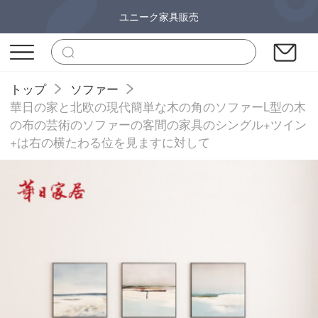
ユニーク家具販売
トップ
ソファー
華日の家と北欧の現代簡単な木の角のソファーL型の木
の布の芸術のソファーの客間の家具のシングル+ツイン
+は右の横たわる位を見ますに対して