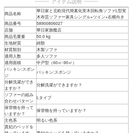
アイテム説明
華日家と北欧現代簡素化実木回転角ソファL型実
商品名称
木布芸ソファー家具シングル+ツイン+右横向き
商品番号
58900806027
店舗
華日家旗艦店
商品毛重量
50.0 kg
生地材質
綿類
材質類別
木製ソファ
適用人数
多人ソファ
適用面積
中戸型（60㎡-90㎡）
パッキン:スポン
パッキン:スポンジ
ジ
分解洗濯ができ
分解洗濯ができますか？
ますか？
ソファーの組み
Lタイプ
合わせパターン
保管物を持って
保管物を持っていますか？
いますか？
主色系
明るい色系
貴妃のベッドを
持っています
貴妃のベッドを持っていますか？