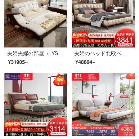
夫婦夫婦の部屋（LYSAGUN）ベッドの皮のベッドのダブルベッドの近代的な柔らかいベッドの畳のベッドはマッサージを持って物の結婚式ベッドのアップグレード版のベッド+マットレス+マットレス+マットレス*1 1800*2000
夫婦のベッド北欧ベッドの実木のダブルベッド1.8メートル現代簡単なベッドルームの皮芸ベッドの家具のベッド+マットレス+マットレスの1つ1800*2000
¥31905~
¥48664~