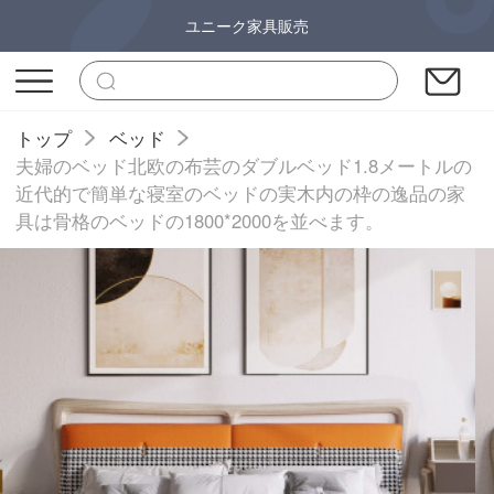
ユニーク家具販売
トップ
ベッド
夫婦のベッド北欧の布芸のダブルベッド1.8メートルの
近代的で簡単な寝室のベッドの実木内の枠の逸品の家
具は骨格のベッドの1800*2000を並べます。