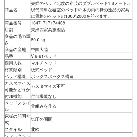
夫婦のベッド北欧の布芸のダブルベッド1.8メートル
商品名
現代簡単な寝室のベッドの木の内の枠の逸品の家具
は骨格のベッドの1800*2000を並べます。
商品番号
16471717174468
店舗
夫婦館家具旗艦店
商品の毛の重
80.0 kg
さ
商品の産地
中国大陸
品番
V 6-61ベッド
適用人数
マルチベッド
材質類別
板式ベッド
ベッド構造
ボックスボックス構造
カスタマイズ
カスタマイズ不可
可能かどうか
付加機能
付加機能なし
ベッドスタイ
骨組みを作る
ル
床板の開閉方
気圧の開閉
式
スタイル
北欧
ソフトクッシ