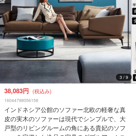
3
/
9
38,083円
(税込み)
16044798056158
インドネシア公館のソファー北欧の軽奢な真
皮の実木のソファーは現代でシンプルで、大
戸型のリビングルームの角にある貴妃のソフ