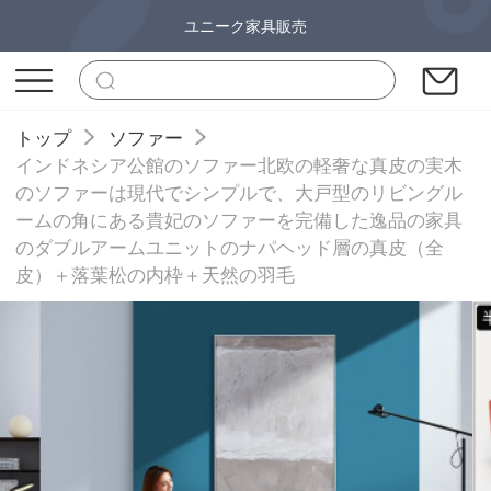
ユニーク家具販売
トップ
ソファー
インドネシア公館のソファー北欧の軽奢な真皮の実木
のソファーは現代でシンプルで、大戸型のリビングル
ームの角にある貴妃のソファーを完備した逸品の家具
のダブルアームユニットのナパヘッド層の真皮（全
皮）＋落葉松の内枠＋天然の羽毛