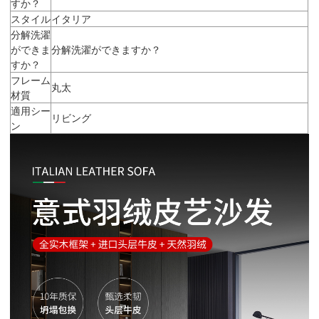
すか？
スタイル
イタリア
分解洗濯
ができま
分解洗濯ができますか？
すか？
フレーム
丸太
材質
適用シー
リビング
ン