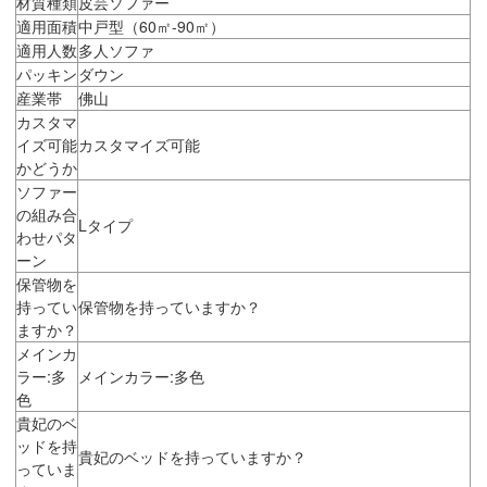
材質種類
皮芸ソファー
適用面積
中戸型（60㎡-90㎡）
適用人数
多人ソファ
パッキン
ダウン
産業帯
佛山
カスタマ
イズ可能
カスタマイズ可能
かどうか
ソファー
の組み合
Lタイプ
わせパタ
ーン
保管物を
持ってい
保管物を持っていますか？
ますか？
メインカ
ラー:多
メインカラー:多色
色
貴妃のベ
ッドを持
貴妃のベッドを持っていますか？
っていま