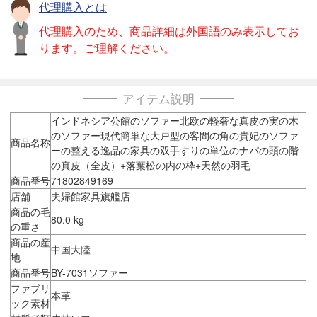
代理購入とは
代理購入のため、商品詳細は外国語のみ表示してお
ります。ご理解ください。
アイテム説明
インドネシア公館のソファー北欧の軽奢な真皮の実の木
のソファー現代簡単な大戸型の客間の角の貴妃のソファ
商品名称
ーの整える逸品の家具の双手すりの単位のナパの頭の階
の真皮（全皮）+落葉松の内の枠+天然の羽毛
商品番号
71802849169
店舗
夫婦館家具旗艦店
商品の毛
80.0 kg
の重さ
商品の産
中国大陸
地
商品番号
BY-7031ソファー
ファブリ
本革
ック素材