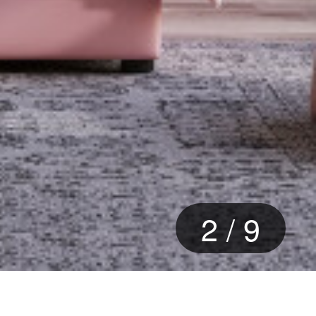
2
/
9