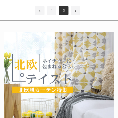
<
1
2
>