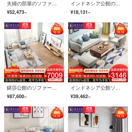
夫婦の部屋のソファーの実の木のソファーの北欧の布芸のソファーの現代簡単な客間の回転角のソファーの組合せの逸品の家具の1+2+貴妃のコンサルティングの顧客サービスの備考の色
インドネシア公館のソファ北欧ソファの木の布芸ソファセット現代簡単リビングのシングルルーム3人のソファ家具のペアのホワイト/ダークグレー（カスタマイズ可能な色）
¥52,473~
¥18,131~
鍖莎公館のソファーの実木ソファ北欧布芸ソファーのリビングルームは、丸太色の小さな部屋型の回転ソファーのセット家具1+2+貴妃+茶何テレビの棚の上質な通気性で、綿麻を分解して洗うことができます。
インドネシア公館ソファ北欧ソファ木布芸ソファセット現代簡単リビングルームのソファ家具1+3+足の組み合わせメートルホワイト/ダークグレー(カスタムカラー)
¥87,600~
¥39,462~