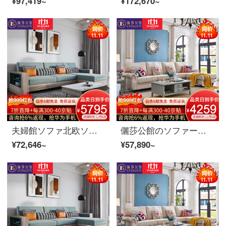
¥97,419~
¥172,670~
夫婦館ソファ北欧ソファ布芸ソファセット現代簡単なリビングルームの小さな部屋型回転ソファ家具
儷莎公館のソファーの実木ソファアメリカ式布芸ソファーの簡単なリビングルームは角布芸ソファセットの家具を分解して洗うことができます。
¥72,646~
¥57,890~