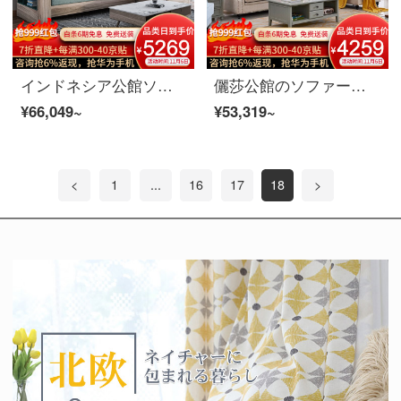
インドネシア公館ソファ北欧ソファ布芸ソファセット現代簡単なリビングルームの小さな部屋型の回転角度ソファ家具2+貴妃(引張付き)ソファ
儷莎公館のソファーの実木ソファアメリカ式布芸ソファーの簡単なリビングルームは角布芸ソファーセットの家具を分解して洗うことができます。
¥66,049~
¥53,319~
<
1
...
16
17
18
>