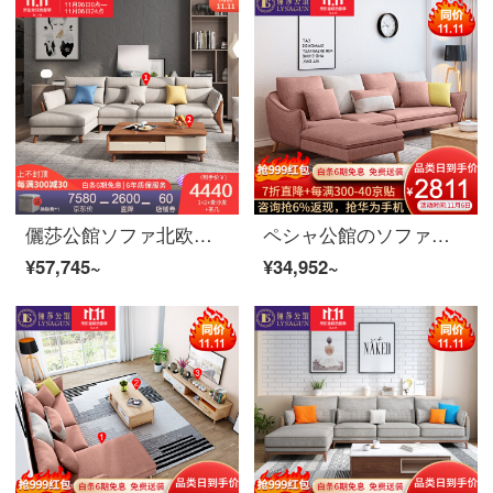
儷莎公館ソファ北欧ソファ布芸実木ソファセット現代簡単客間セット小戸型回転ソファー逸品家具1+2+貴妃+機能茶何かの優れた通気性があります。コットンを分解して洗うことができます。
ペシャ公館のソファー北欧のソファーの実木のソファーinsネットの赤いソファーの現代簡単な布芸のソファーの組み合わせの客間の家具の1+2+貴妃の位の紅の粉(オーダーメイドの色)をプラスして厚い綿麻+白ろうの木
¥57,745~
¥34,952~