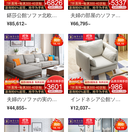
鍖莎公館ソファ北欧ソファ実木ソファinsネット赤いソファ現代簡単布芸ソファーセットリビング家具1+2+貴妃+茶何テレビキャビネットの紅粉(カスタムカラー)厚い綿麻+白蝋木
夫婦の部屋のソファーの実の木のソファーの北欧布芸のソファーの現代簡単な客間の回転角のソファーの組合せの逸品の家具の2+貴妃+茶何は客服の備考の色を問合せします
¥85,612~
¥66,795~
夫婦のソファの実の木のソファ北欧布芸ソファ現代簡単なリビングルームの回転角ソファセット逸品家具2+貴妃の問い合わせサービスのコメントの色
インドネシア公館ソファ北欧ソファ木布芸ソファセット現代簡単リビングルームのシングルルーム3人のソファ家具、シングルホワイト/ダークグレー（カスタマイズ可能な色）
¥44,855~
¥12,037~