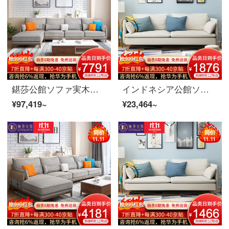
鍖莎公館ソファ実木ソファ北欧布芸ソファー現代简约客間回転角度ソファセット逸品家具1+2+貴妃+茶何テレビキャビネットコンサルティングサービス備考色
インドネシア公館ソファ北欧ソファ木布芸ソファセット現代簡単リビングルームのソファ家具3人のホワイト/ダークグレー(カスタムカラー)
¥97,419~
¥23,464~