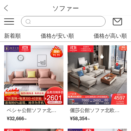
ソファー
ユニーク家具販売
新着順
価格が安い順
価格が高い順
ペシャ公館ソファ北欧ソファウッドソファinsネット赤いソファ現代シンプルな布芸ソファーセットリビング家具2+貴妃位紅粉(カスタムカラー)厚い綿麻+ホワイトワックスウッド
儷莎公館ソファ北欧ソファ布芸実木ソファセット現代簡単客間セット小戸型回転ソファー逸品家具1+2+貴妃+双手すりシングル位良質な通気性で、綿麻+全実木フレーム+高反発スポンジ
¥32,666~
¥58,354~