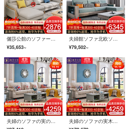
儷莎公館のソファーの実木ソファ北欧布芸ソファーのリビングルームは、原木色の小さな部屋型の回転ソファに家具をセットしています。
夫婦館ソファ北欧ソファ布芸ソファセット現代簡単なリビングルームの小さな部屋型回転ソファ家具2+貴妃（引張付き）+茶卓のソファ
¥35,653~
¥79,502~
夫婦のソファの実の木のソファアメリカ式布芸ソファーの簡単なリビングルームは、角布芸ソファセット家具1+3+貴妃+1703テレビキャビネット茶のセットを分解して洗うことができます。
夫婦のソファの実木ソファアメリカ式布芸ソファーの簡単なリビングルームは、角布芸ソファセット家具1+3+貴妃+テレビキャビネット茶何+1708テーブル1テーブル6椅子を取り外すことができます。