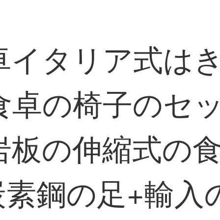
卓イタリア式は
食卓の椅子のセ
板の伸縮式の食事
炭素鋼の足+輸入