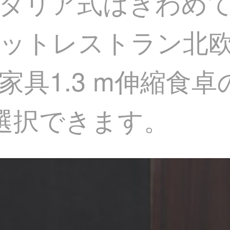
タリア式はきわめ
ットレストラン北
具1.3 m伸縮食卓
選択できます。