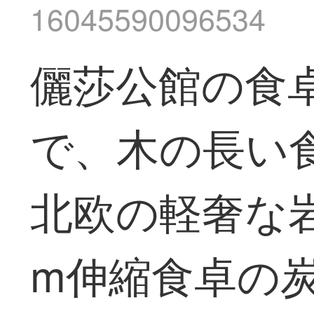
16045590096534
儷莎公館の食
で、木の長い
北欧の軽奢な岩
m伸縮食卓の