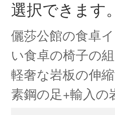
選択できます
儷莎公館の食卓イ
い食卓の椅子の
軽奢な岩板の伸縮
素鋼の足+輸入の