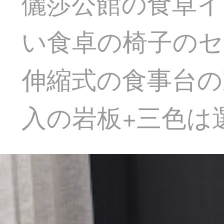
儷莎公館の食卓イ
い食卓の椅子のセ
伸縮式の食事台の家
入の岩板+三色は