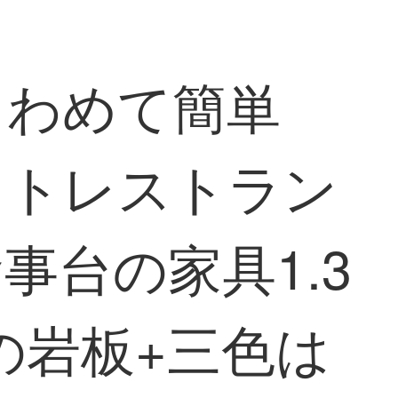
きわめて簡単
ットレストラン
台の家具1.3
の岩板+三色は