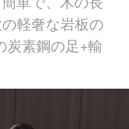
て簡単で、木の長
欧の軽奢な岩板の
の炭素鋼の足+輸