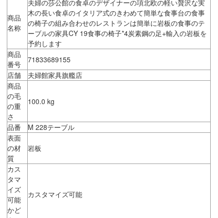
夫婦の莎公館の食卓のデザイナーの項北欧の軽い贅沢な実
木の長い食卓のイタリア式のきわめて簡単な食事台の食事
商品
の椅子の組み合わせのレストランは簡単に岩板の食事のテ
名称
ーブルの家具CY 19食事の椅子*4炭素鋼の足+輸入の岩板を
予約します
商品
71833689155
番号
店舗
夫婦館家具旗艦店
商品
の毛
100.0 kg
の重
さ
品番
M 228テーブル
表面
の材
岩板
質
カス
タマ
イズ
カスタマイズ可能
可能
かど