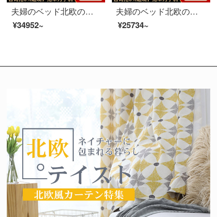
夫婦のベッド北欧の軽奢な布芸のダブルベッド1.8メートルのイタリア式のきわめて簡単な寝室は木のベッドの逸品の家具のベッドを分解して洗うことができます+3 E椰子の棕櫚のマットレス1800*2000
夫婦のベッド北欧の軽い豪華な実木の皮のベッド1.8メートルの近代的な簡約主な寝室の布芸のダブルベッドの逸品の家具のベッド（公の子の綿）+ベッドの頭の戸棚*1 1800*2000（カスタマイズする色ができます）
¥34952~
¥25734~