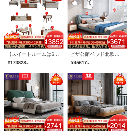
【スイートルームは6割引が受けられます】夫婦莎公館北欧寝室客間レストラン全室家具セットA【80-150平方メートル】適用コース4（レストラン8点セット）胡桃色
ビザ公館ベッド北欧実木ベッド真皮ダブルベッド1.8メートルベッドルームシンプル結婚ベッド逸品家具ベッド+マットレス+マットレス*1 1500*2000
¥173828~
¥45617~