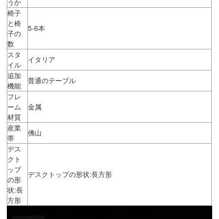
うか
椅子
と椅
5-6本
子の
数
スタ
イタリア
イル
追加
普通のテーブル
機能
フレ
ーム
金属
材質
産業
佛山
帯
デス
クト
ップ
デスクトップの形状:長方形
の形
状:長
方形