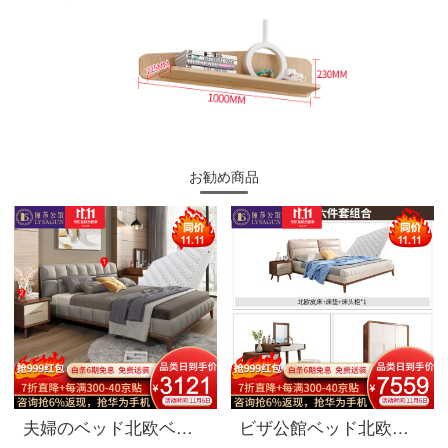
お勧め商品
夫婦のベッド北欧ベッドの実木ダブルベッド1.8メートルシンプルベッドルームの布芸ベッドの家具ベッド+マットレス+マットレス*1 1800*2000
ビザ公館ベッド北欧実木ベッド真皮ダブルベッド1.8メートルベッドルーム婚床家具寝室三点セット+化粧台/腰掛け+三門クローゼット1.8 Mベッド