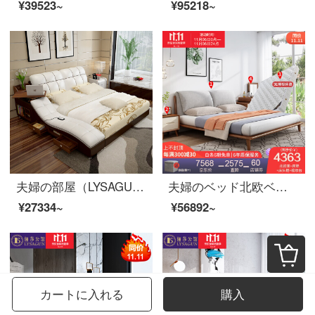
¥39523~
¥95218~
夫婦の部屋（LYSAGUN）ベッドの皮のベッドのダブルベッドの近代的な柔らかいベッドの畳のベッドはマッサージの物の結婚式ベッドのアップグレード版のベッドを持ちます+マットレスの1800*2000
夫婦のベッド北欧ベッドのダブルベッド1.8メートルのシンプルなベッドルームで、布芸ベッドの逸品家具ベッド+マットレス+マットレス1つ+008化粧台のベンチセット1500*2000
¥27334~
¥56892~
カートに入れる
購入