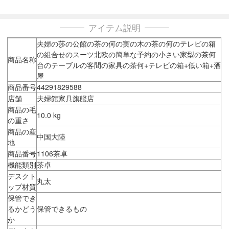
アイテム説明
夫婦の莎の公館の茶の何の実の木の茶の何のテレビの箱
の組合せのスーツ北欧の簡単な予約の小さい家型の茶何
商品名称
台のテーブルの客間の家具の茶何+テレビの箱+低い箱+酒
屋
商品番号
44291829588
店舗
夫婦館家具旗艦店
商品の毛
10.0 kg
の重さ
商品の産
中国大陸
地
商品番号
1106茶卓
機能類別
茶卓
デスクト
丸太
ップ材質
保管でき
るかどう
保管できるもの
か