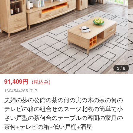
3
/
8
91,409円
(税込み)
16045442651717
夫婦の莎の公館の茶の何の実の木の茶の何の
テレビの箱の組合せのスーツ北欧の簡単で小
さい戸型の茶何台のテーブルの客間の家具の
茶何+テレビの箱+低い戸棚+酒屋