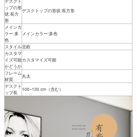
デスクト
ップの形
デスクトップの形状:長方形
状:長方
形
メインカ
ラー:多
メインカラー:多色
色
スタイル
北欧
カスタマ
イズ可能
カスタマイズ可能
かどうか
フレーム
丸太
材質
デスクト
100~130 cm（含む）
ップ長