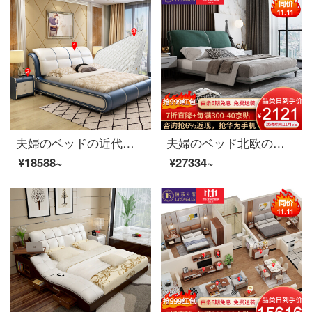
夫婦のベッドの近代的なベッドの皮のベッドの本当の木のダブルベッドの1.8メートルの寝室の柔らかいベッドの高箱の結婚するベッドの家具の宝藍色の1.8 M列の骨格のベッド+マットレス+マットレス+マットレス*1
夫婦のベッド北欧の軽奢な布芸のダブルベッド1.8メートルのイタリア式のきわめて簡単な寝室は木のベッドの逸品の家具の布芸のベッドを分解して洗うことができます1800*2000
¥18588~
¥27334~