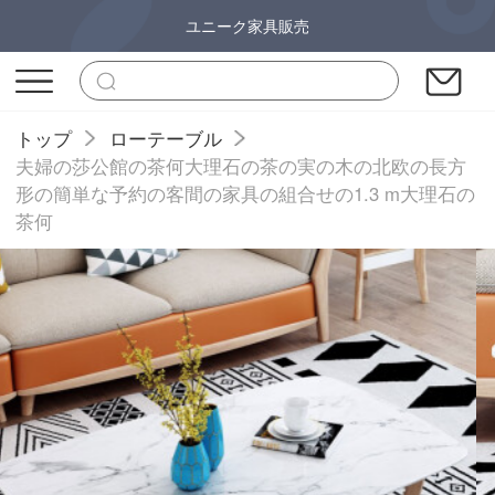
ユニーク家具販売
トップ
ローテーブル
夫婦の莎公館の茶何大理石の茶の実の木の北欧の長方
形の簡単な予約の客間の家具の組合せの1.3 m大理石の
茶何