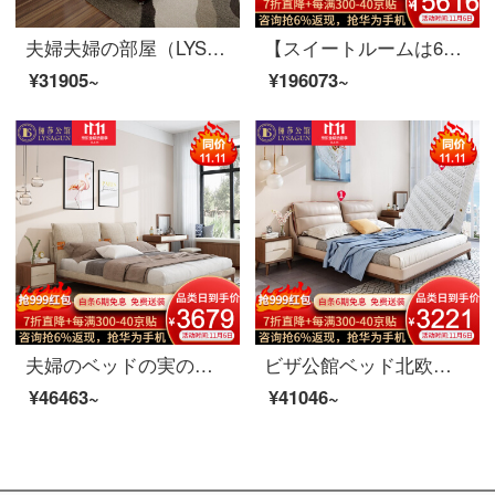
夫婦夫婦の部屋（LYSAGUN）ベッドの皮のベッドのダブルベッドの近代的な柔らかいベッドの畳のベッドはマッサージを持って物の結婚式ベッドのアップグレード版のベッド+マットレス+マットレス+マットレス*1 1800*2000
【スイートルームは6割引があります】夫婦莎公館北欧の寝室のリビングルームの家具セットC【80-150平方メートル】適用レストラン11点セットの胡桃色のスイートルームです。
¥31905~
¥196073~
夫婦のベッドの実の木のベッド北欧の布芸のベッドの寝室は簡単にダブルベッドの結婚する逸品の家具の本当の木のベッド+マットレス+マットレス*2 1.8メートル*2.0メートル
ビザ公館ベッド北欧実木ベッド真皮ダブルベッド1.8メートルベッドルーム婚床家具実木ベッド+マットレス1.8 Mベッド
¥46463~
¥41046~