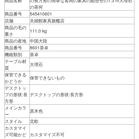
商品名称
の長方形の簡単な客間の家具の組合せの1.3 m大理石
の茶何
商品番号
545410601
店舗
夫婦館家具旗艦店
商品の毛の
111.0 kg
重さ
商品の産地
中国大陸
商品番号
8601茶卓
機能類別
茶卓
テーブル材
大理石
質
保管できる
保管できないもの
かどうか
デスクトッ
プの形状:長
デスクトップの形状:長方形
方形
メインカラ
原木色
ー
スタイル
北欧
カスタマイ
ズ可能かど
カスタマイズ不可