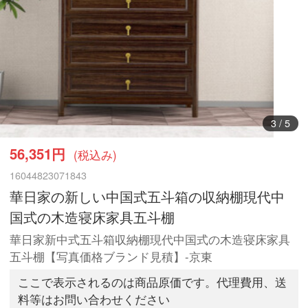
3
/
5
56,351円
(税込み)
16044823071843
華日家の新しい中国式五斗箱の収納棚現代中
国式の木造寝床家具五斗棚
華日家新中式五斗箱収納棚現代中国式の木造寝床家具
五斗棚【写真価格ブランド見積】-京東
ここで表示されるのは商品原価です。代理費用、送
料等はお問い合わせください