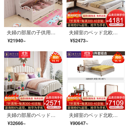
夫婦の部屋の子供用ベッドと韓国式の洋服だんすの組み合わせベッドの多機能収納物田園ベッドルームの家具たんすのベッド+高箱(モップを含まない)1200*1900
夫婦室のベッド北欧ベッドの実木ダブルベッド1.8メートルシンプルルームの皮芸姫の結婚ベッドセットの家具のベッド+マットレス+マットレス*1 1800*2000
¥21940~
¥52473~
夫婦の部屋のベッドの実の木のベッドのダブルベッドの1.8メートルの布芸ベッドのアメリカの軽奢な寝室の結婚式ベッドの逸品の家具のベッド+ベッドの頭の戸棚*2 1800*2000
夫婦室のベッド北欧ベッドのダブルベッド1.8メートルのシンプルなベッドの結婚式ベッドの家具の寝室の3点セット+008化粧台+化粧道具のベンチ+007クローゼット1800*2000
¥32666~
¥90647~