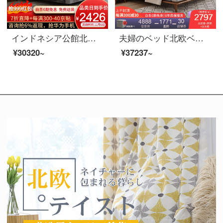
インドネシア公館北欧の軽奢な実木の皮のベッドの近代的な簡約主な寝室の布芸のダブルベッドの逸品の家具の1.8 m真皮の寝床の階の本当の牛皮（半皮）+落葉松の内で支えます+進級版は骨格を並べます
夫婦のベッド北欧ベッドのダブルベッド1.8メートルのシンプルなベッドルームの布芸ベッドの逸品家具のベッド+マットレス+マットレス1つ1800*2000
¥30320~
¥37237~