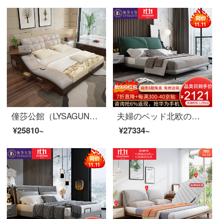
僮莎公館（LYSAGUN）ベッドのダブルベッドの近代的な柔らかいベッドの畳のベッドはマッサージを持って物の結婚ベッドの旗艦版（＋金庫）の1800*2000を蓄えます。
夫婦のベッド北欧の軽奢な布芸のダブルベッド1.8メートルのイタリア式のきわめて簡単な寝室は木のベッドの逸品の家具の布芸のベッドを分解して洗うことができます1800*2000
¥25810~
¥27334~