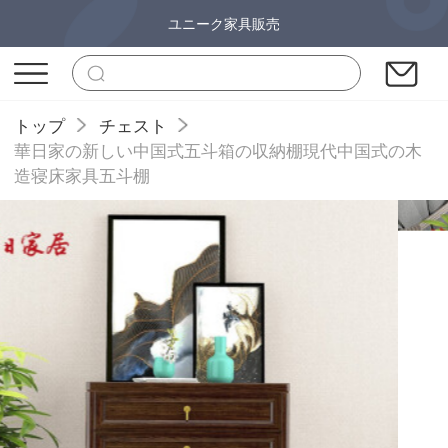
ユニーク家具販売
トップ
チェスト
華日家の新しい中国式五斗箱の収納棚現代中国式の木
造寝床家具五斗棚