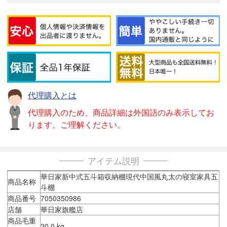
代理購入とは
代理購入のため、商品詳細は外国語のみ表示してお
ります。ご理解ください。
アイテム説明
華日家新中式五斗箱収納棚現代中国風丸太の寝室家具五
商品名称
斗棚
商品番号
7050350986
店舗
華日家旗艦店
商品毛重
20.0 kg