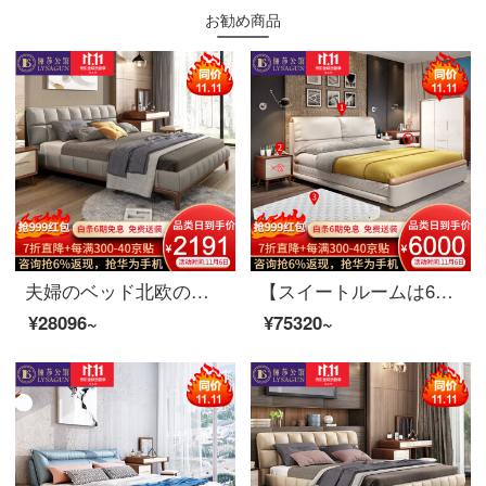
お勧め商品
夫婦のベッド北欧のベッドは、ダブルベッド1.8メートルのシンプルなベッドルームの家具のシングルベッド1800*2000
【スイートルームは6割引が受けられます】夫婦莎公館北欧寝室客間レストラン全室家具セットA【80-150平方メートル】適用コース一（主寝台5点セット）胡桃色
¥28096~
¥75320~