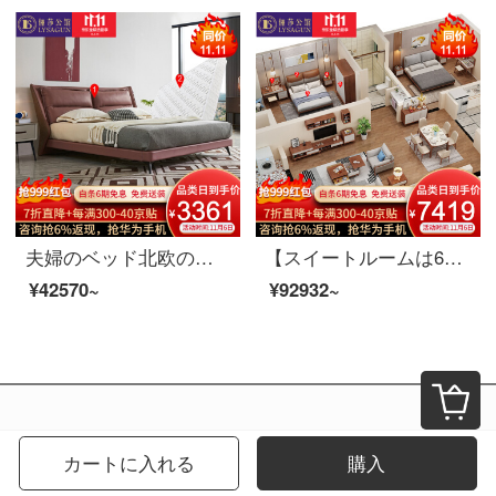
夫婦のベッド北欧の軽奢なツインベッド1.8メートルの近代的なシンプルなベッドルームの家具の逸品のベッド+3 E椰子のベッドのマットレス1800*2000
【スイートルームは6割引が受けられます。】夫婦室北欧リビングルームの家具セットC【80-150平方メートル】メインルーム6点セットの胡桃色のスイートルームが適用されます。
¥42570~
¥92932~
カートに入れる
購入