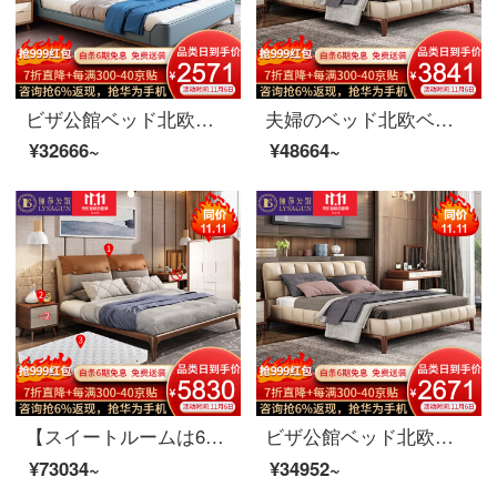
ビザ公館ベッド北欧実木ベッド真皮ダブルベッド1.8メートルベッドルームシンプル結婚ベッド逸品家具シングルベッド1800*2000
夫婦のベッド北欧ベッドの実木のダブルベッド1.8メートル現代簡単なベッドルームの皮芸ベッドの家具のベッド+マットレス+マットレスの1つ1800*2000
¥32666~
¥48664~
【スイートルームは6割引が受けられます】夫婦莎公館北欧寝室客間レストラン全屋家具セットB【100-250平方メートル】適用コース一（主臥5点セット）白蝋木
ビザ公館ベッド北欧ベッドの実木ダブルベッド1.8メートル現代簡単なベッドルームの皮芸ベッド家具の皮芸ベッドは色1800*2000をカスタマイズできます。
¥73034~
¥34952~