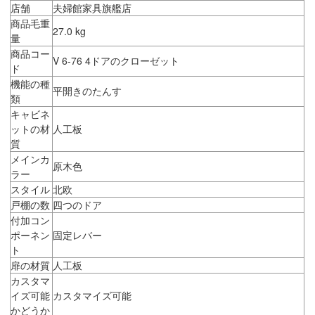
店舗
夫婦館家具旗艦店
商品毛重
27.0 kg
量
商品コー
V 6-76 4ドアのクローゼット
ド
機能の種
平開きのたんす
類
キャビネ
ットの材
人工板
質
メインカ
原木色
ラー
スタイル
北欧
戸棚の数
四つのドア
付加コン
ポーネン
固定レバー
ト
扉の材質
人工板
カスタマ
イズ可能
カスタマイズ可能
かどうか