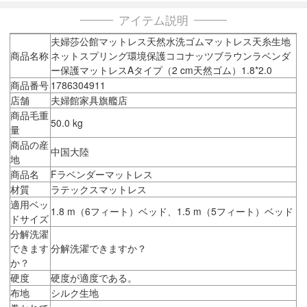
アイテム説明
夫婦莎公館マットレス天然水洗ゴムマットレス天糸生地
商品名称
ネットスプリング環境保護ココナッツブラウンラベンダ
ー保護マットレスAタイプ（2 cm天然ゴム）1.8*2.0
商品番号
1786304911
店舗
夫婦館家具旗艦店
商品毛重
50.0 kg
量
商品の産
中国大陸
地
商品名
Fラベンダーマットレス
材質
ラテックスマットレス
適用ベッ
1.8 m（6フィート）ベッド、1.5 m（5フィート）ベッド
ドサイズ
分解洗濯
できます
分解洗濯できますか？
か？
硬度
硬度が適度である。
布地
シルク生地