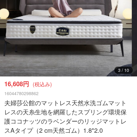
4
/
10
16,608円
(税込み)
16044780298862
夫婦莎公館のマットレス天然水洗ゴムマット
レスの天糸生地を網羅したスプリング環境保
護ココナッツのラベンダーのリッジマットレ
スAタイプ（2 cm天然ゴム）1.8*2.0