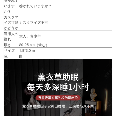
巻かれて
います
巻かれていますか？
か？
カスタマ
イズ可能
カスタマイズ不可
かどうか
適用人の
大人、青少年
群れ
厚さ
20-25 cm（含む）
サイズ
1.8*2.0 m
色
白