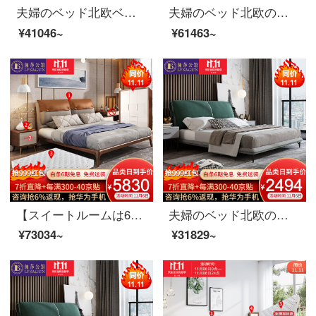
夫婦のベッド北欧ベッドの実木ベッドのダブルベッドは1.8メートルで、簡単にベッドルームの布芸ベッドの結婚式ベッドの家具のベッド+マットレス+マットレス*1 1800*2000
夫婦のベッド北欧の軽奢なツインベッド1.8メートルの近代的な簡単なベッドルームの木製品の家具のベッド+3 E椰子のベッドのマットレス+マットレス*2頭の本当の牛皮(全皮)+落葉松の内で支える+進級版の骨格
¥41046~
¥61463~
【スイートルームは6割引が受けられます】夫婦莎公館北欧寝室客間レストラン全屋家具セットB【100-250平方メートル】適用コース一（主臥5点セット）白蝋木
夫婦のベッド北欧の軽奢な布芸ダブルベッド1.8メートルのイタリア式のきわめて簡単な寝室は木のベッドの逸品の家具のベッドを分解して洗うことができます。
¥73034~
¥31829~