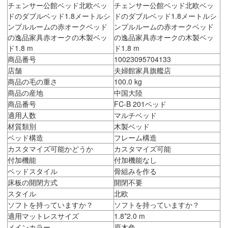
チェンサー公館ベッド北欧ベッ
チェンサー公館ベッド北欧ベッ
ドのダブルベッド1.8メートルシ
ドのダブルベッド1.8メートルシ
ンプルルームの赤オークベッド
ンプルルームの赤オークベッド
の逸品家具赤オークの木製ベッ
の逸品家具赤オークの木製ベッ
ド1.8 m
ド1.8 m
商品番号
10023095704133
店舗
夫婦館家具旗艦店
商品の毛の重さ
100.0 kg
商品の産地
中国大陸
商品番号
FC-B 201ベッド
適用人数
マルチベッド
材質類別
木製ベッド
ベッド構造
フレーム構造
カスタマイズ可能かどうか
カスタマイズ可能
付加機能
付加機能なし
ベッドスタイル
骨組みを作る
床板の開閉方式
開閉不要
スタイル
北欧
ソフトを持っていますか？
ソフトを持っていますか？
適用マットレスサイズ
1.8*2.0 m
メインカラー
原木色