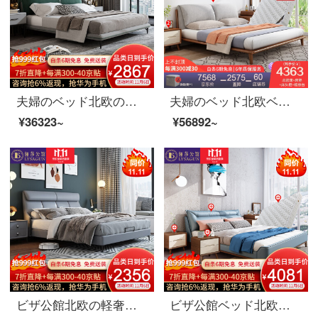
夫婦のベッド北欧の軽奢な布芸ダブルベッド1.8メートルのイタリア式のきわめて簡単な寝室は木のベッドの逸品の家具のベッドを分解して洗うことができます。
夫婦のベッド北欧ベッドのダブルベッド1.8メートルのシンプルなベッドルームで、布芸ベッドの逸品家具ベッド+マットレス+マットレス1つ+008化粧台のベンチセット1500*2000
¥36323~
¥56892~
ビザ公館北欧の軽奢な真皮ベッド現代簡単なダブルベッドルームの逸品家具の真皮ベッド1800*2000
ビザ公館ベッド北欧実木ベッド真皮ダブルベッド1.8メートルベッドルームシンプル結婚ベッド逸品家具ベッド+マットレス+マットレス*2 1500*2000