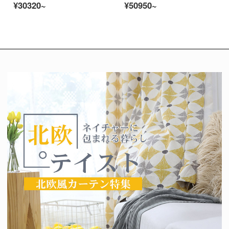
¥30320~
¥50950~