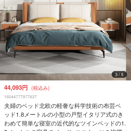
3
/
5
44,093円
(税込み)
16044777977637
夫婦のベッド北欧の軽奢な科学技術の布芸ベ
ッド1.8メートルの小型の戸型イタリア式のき
わめて簡単な寝室の近代的なツインベッドの1.