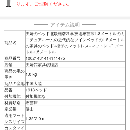
ります。ご理解ください。
アイテム説明
夫婦のベッド北欧軽奢科学技術布芸床1.8メートルのミ
ニチュアルームの近代的なツインベッドの1.5メートル
商品名
の家具のベッド+椰子のマットレス+マットレス*1メー
トル1.5メートル
商品番号
10021431414141475
店舗
夫婦館家具旗艦店
商品の毛の
1.0 kg
重さ
商品の産地
中国大陸
品番
1913ベッド
付加機能
付加機能なし
材質類別
布芸床
産業帯
佛山
適用マット
1.35*2.0 m
レスサイズ
カスタマイ