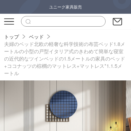
ユニーク家具販売
トップ
ベッド
夫婦のベッド北欧の軽奢な科学技術の布芸ベッド1.8メ
ートルの小型の戸型イタリア式のきわめて簡単な寝室
の近代的なツインベッドの1.5メートルの家具のベッド
+ココナッツの棕櫚のマットレス+マットレス*1.1.5メ
ートル