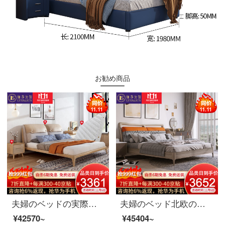
お勧め商品
夫婦のベッドの実際の木のベッド北欧の皮の布芸のダブルベッドの1.8メートルの寝室は簡単に取り壊して原木の色の結婚ベッドの家具のベッド+マットレス+マットレス+マットレス*1 1800*2000を洗うことができます。
夫婦のベッド北欧の布芸のダブルベッド1.8メートルの近代的な簡単なベッドルームのベッドの木の中の枠の逸品の家具のベッド+マットレスの1800*2000
¥42570~
¥45404~