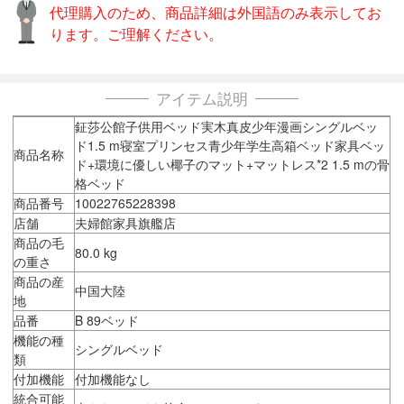
代理購入のため、商品詳細は外国語のみ表示してお
ります。ご理解ください。
アイテム説明
鉦莎公館子供用ベッド実木真皮少年漫画シングルベッ
ド1.5 m寝室プリンセス青少年学生高箱ベッド家具ベッ
商品名称
ド+環境に優しい椰子のマット+マットレス*2 1.5 mの骨
格ベッド
商品番号
10022765228398
店舗
夫婦館家具旗艦店
商品の毛
80.0 kg
の重さ
商品の産
中国大陸
地
品番
B 89ベッド
機能の種
シングルベッド
類
付加機能
付加機能なし
統合可能