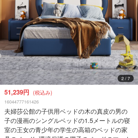
3
/
7
51,239円
(税込み)
16044777161426
夫婦莎公館の子供用ベッドの木の真皮の男の
子の漫画のシングルベッドの1.5メートルの寝
室の王女の青少年の学生の高箱のベッドの家