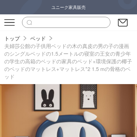
ユニーク家具販売
トップ
ベッド
夫婦莎公館の子供用ベッドの木の真皮の男の子の漫画
のシングルベッドの1.5メートルの寝室の王女の青少年
の学生の高箱のベッドの家具のベッド+環境保護の椰子
のベッドのマットレス+マットレス*2 1.5 mの骨格のベ
ッド