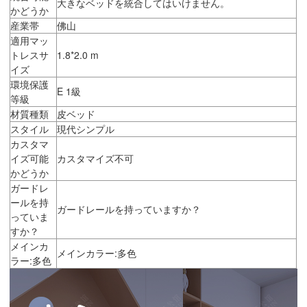
大きなベッドを統合してはいけません。
かどうか
産業帯
佛山
適用マッ
トレスサ
1.8*2.0 m
イズ
環境保護
E 1級
等級
材質種類
皮ベッド
スタイル
現代シンプル
カスタマ
イズ可能
カスタマイズ不可
かどうか
ガードレ
ールを持
ガードレールを持っていますか？
っていま
すか？
メインカ
メインカラー:多色
ラー:多色