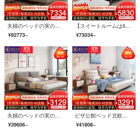
夫婦のベッドの実の木のベッド北欧の布芸ベッドの寝室は簡単にダブルベッドの結婚する逸品の家具の寝室の3つのセット+007クローゼット+化粧台の1.8メートル*2.0メートルを約束します。
【スイートルームは6割引が受けられます】夫婦莎公館北欧寝室客間レストラン全屋家具セットB【100-250平方メートル】適用コース一（主臥5点セット）白蝋木
¥92773~
¥73034~
夫婦のベッドの実の木のベッド北欧の布芸のベッドの寝室は簡単にダブルベッドの結婚する逸品の家具の本当の木のベッド+ベッドの頭の箱*2 1.8メートル*2.0メートルを予約します。
ビザ公館ベッド北欧実木ベッド真皮ダブルベッド1.8メートルベッドルーム婚床家具実木ベッド+ベッドヘッドセット*2 1.8 Mベッド
¥39606~
¥41808~