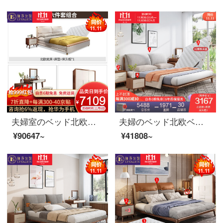
夫婦室のベッド北欧ベッドのダブルベッド1.8メートルのシンプルなベッドの結婚式ベッドの家具の寝室の3点セット+008化粧台+化粧道具のベンチ+007クローゼット1800*2000
夫婦のベッド北欧ベッドのダブルベッド1.8メートルのシンプルなベッドルームは布芸ベッドの逸品家具のベッド+マットレス+マットレスの2つの1800*2000を解体して洗うことができます。
¥90647~
¥41808~