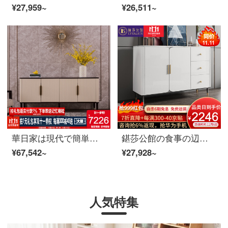
¥27,959~
¥26,511~
華日家は現代で簡単で、贅沢な食事をしながら、食器棚を収納します。お茶の箱を用意します。レストランの家具は胡桃色です。
鍖莎公館の食事の辺の戸棚の北欧の軽奢な実の木の台所の戸棚の近代的な簡単な岩板は食器棚のお茶の食器棚の家庭の客間の戸棚の1.2 m食事の辺の戸棚の岩板を収納します。
¥67,542~
¥27,928~
人気特集