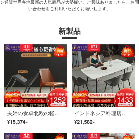
ン通販世界各地最新の人気商品が大勢揃い。ご興味ありましたら、お問
い合わせをご利用いただくお願いします。
新製品
夫婦の食卓北欧の軽い贅沢な実木の長い食卓の食事の椅子のセットのレストランのイタリア式のきわめて簡単な岩板の食事台の食事の家具のデザイナーの項CY 13食事の椅子*4炭素の鋼の足+輸入の岩板+3色は選ぶことができます
インドネシア料理店の食卓北欧の軽い豪華なテーブルイタリアの極簡単な食事台の椅子セットレストランの簡単な食事テーブルの家具1.6 mテーブルの炭素鋼の足+輸入の岩板
¥15,374~
¥21,582~