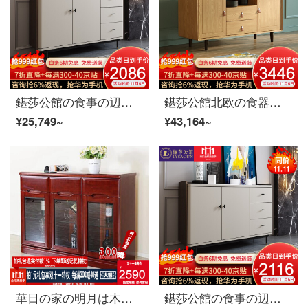
鍖莎公館の食事の辺の戸棚北欧の軽奢な実の木の台所の戸棚の近代的な簡単な岩板は食器棚のお茶の水の戸棚の家庭の客間の戸棚の1.2 m食事の辺の戸棚を収めて岩板+実の木を輸入します
鍖莎公館北欧の食器棚を簡単に予約します。お茶の食器棚と食器棚のレストラン赤ドングリ多機能収納棚の家具のサイドキャビネットの赤いオークの木
¥25,749~
¥43,164~
華日の家の明月は木があります。栗色の食器棚は収納棚です。
鍖莎公館の食事の辺の戸棚北欧の軽奢な実の木の台所の戸棚の近代的な簡単な岩板は食器棚のお茶の食器棚の家庭の客間の戸棚の1.4 m食事の辺の戸棚を収めて岩板の+実の木を輸入します