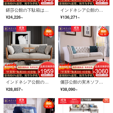
鍖莎公館の下駄箱は北欧の軽い豪華な下駄箱は意味式がきわめて簡単で、客間の仕切りの玄関の戸棚の収納棚の収納棚の家具の下駄箱の輸入の岩板+実木
インドネシア公館のソファー北欧の軽奢なレザーソファー客間現代簡単な丸太回転角貴妃ソファセットセット家具ソファ+茶幾納パ頭層真皮(全皮)+羽毛シートバッグ+落葉松内フレーム
¥24,226~
¥136,271~
インドネシア公館のソファー北欧の軽奢なナノメートル無料科学技術布芸ソファーの意味式の極簡単な実木単三四人のソファセット家具の2人分の無料洗濯科学技術布+松の木の中のフレーム+5 CM原液のラテックス
儷莎公館の実木ソファアメリカの布芸田園ソフトソファーセットの白色の小さな部屋型リビングルームの家庭用MOMAシリーズの家具のツインルームのアメリカ式布芸ソファー
¥28,857~
¥38,090~