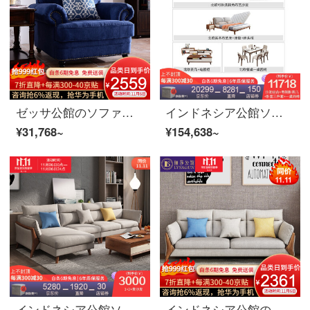
ゼッサ公館のソファアメリカ式布芸ソファーはリビングの木を分解して洗うことができます。
インドネシア公館ソファ北欧ソファ布芸実木ソファセット現代簡単リビングセット小型回転ソファ逸品家具ソファ+茶何テレビキャビネット+ベッド四点セット(ココナッツブラウン)+四つの椅子の優れた通気性があります。
¥31,768~
¥154,638~
インドネシア公館ソファ北欧ソファ布芸実木ソファセット現代簡単リビングセット小型回転ソファ逸品家具1+2+貴妃
インドネシア公館のソファ北欧の実木ソファリビングで簡単に布芸ソファをセットしました。