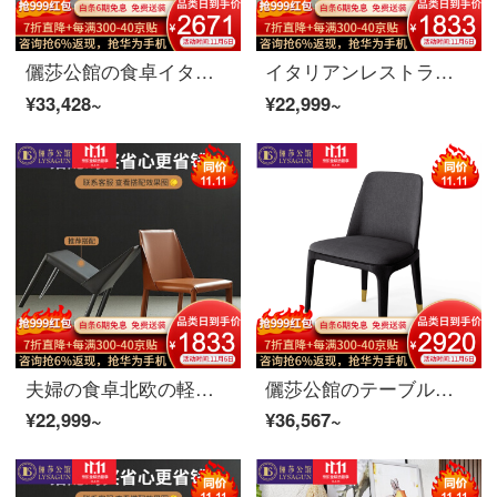
儷莎公館の食卓イタリア式はきわめて簡単で、木の長い食卓の椅子のセットレストラン北欧の軽奢な岩板の伸縮式の食事台の家具1.3 m伸縮食卓の炭素鋼の足+輸入の岩板+三色は選択できます。
イタリアンレストランの簡単な食事テーブルセットのテーブルの家具CY 13食事椅子*6炭素鋼脚+輸入岩板+3色オプション
¥33,428~
¥22,999~
夫婦の食卓北欧の軽い贅沢な実木の長い食卓の椅子の組み合わせのセットレストランのイタリア式のきわめて簡単な伸縮式の食事台の家具CY 13食事の椅子*6炭素鋼の足+輸入の岩板
儷莎公館のテーブルデザイナ項北欧の軽い贅沢な実木の長方形のテーブルのイタリア式のきわめて簡単な食事台の食事の椅子の組み合わせのレストランの簡単な岩板の食事のテーブルの家具CY 639〓料理の椅子*6炭素鋼の足+輸入の岩板+3色はオプションを選択します。
¥22,999~
¥36,567~