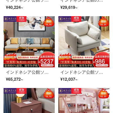
¥40,224~
¥29,619~
インドネシア公館ソファ北欧ソファ木ソファリビングルームのシンプルな布芸ソファーの角の組み合わせ家具1+2+貴妃+機能茶何かの優れた通気性で綿麻を分解して洗うことができます+全実木フレーム+高反発スポンジ
インドネシア公館ソファ北欧ソファ木布芸ソファセット現代簡単リビングルームのシングルルーム3人のソファ家具、シングルホワイト/ダークグレー（カスタマイズ可能な色）
¥65,272~
¥12,037~