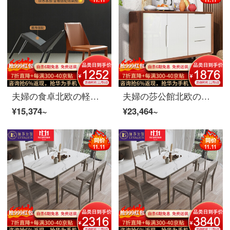
夫婦の食卓北欧の軽い贅沢な実木の長い食卓の食事の椅子の組み合わせのセットレストランのイタリア式のきわめて簡単な伸縮の食事台の食事の家具のデザイナーの項CY 13食事の椅子*4炭素鋼の足+輸入の岩板+3色はオプションです。
夫婦の莎公館北欧の食器棚現代簡単なお茶の食器棚の食器棚のレストランの漆焼きの多機能な収納物のサイドテーブルの家具の食器棚
¥15,374~
¥23,464~