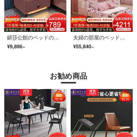
鍖莎公館のベッドの頭の棚北欧の軽い贅沢な知能の無線充電のイタリア式のきわめて簡単な寝室の引き出しの収納物の本当の木の食器棚の家具の寝棚*1知能の感知灯+無線の充電+Bluetooth音響
夫婦の部屋のベッドの子供用ベッドの二階の上にベッドを敷いて、小さな女の子の高低の子母ベッドの青少年の学生のベッドルームの家具の小さい箪笥：高低のベッド+本棚+階段の箱の1.5 m
¥9,896~
¥55,840~
お勧め商品