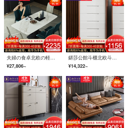
夫婦の食卓北欧の軽い贅沢な実木の長い食卓の食事の椅子のセットのレストランのイタリア式のきわめて簡単な岩板の食事台の食事の家具のデザイナーの項の1.8 mテーブルの炭素鋼の足+輸入の岩板
鍖莎公館斗櫃北欧斗キャビネット四五六斗キャビネット現代簡単予約リビングルームの引き出し収納収納物のサイドキャビネットセットセット家具六斗キャビネット
¥27,806~
¥14,322~