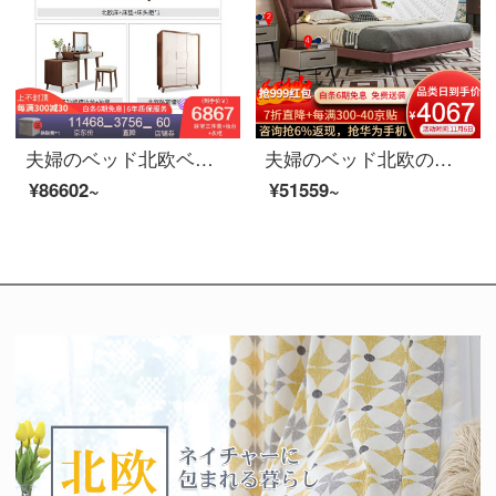
夫婦のベッド北欧ベッドのダブルベッド1.8メートルのシンプルなベッドルームで、布芸ベッドの逸品家具ベッド+マットレス+マットレス1つ+化粧台のベンチ+3つのクローゼット1500*2000
夫婦のベッド北欧の軽奢なツインベッド1.8メートルの近代的なシンプルなベッドルームの家具の逸品のベッド+3 E椰子のベッドのマットレス+マットレス*2 1800*2000
¥86602~
¥51559~