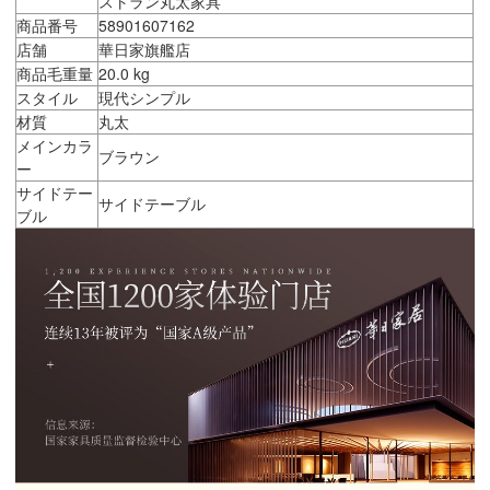
ストラン丸太家具
商品番号
58901607162
店舗
華日家旗艦店
商品毛重量
20.0 kg
スタイル
現代シンプル
材質
丸太
メインカラ
ブラウン
ー
サイドテー
サイドテーブル
ブル