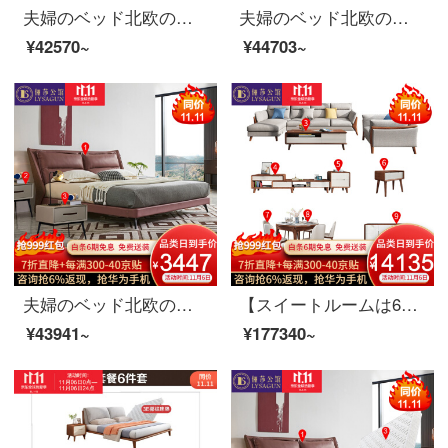
夫婦のベッド北欧の軽奢なツインベッド1.8メートルの近代的なシンプルなベッドルームの家具の逸品のベッド+3 E椰子のベッドのマットレス1800*2000
夫婦のベッド北欧の軽奢な布芸ダブルベッド1.8メートル現代簡単な寝室のシングル1.5メートルの木のベッドの家具のベッド+マットレス+マットレス*2 1800*2000
¥42570~
¥44703~
夫婦のベッド北欧の軽奢なダブルベッド1.8メートルの近代的なシンプルなベッドルームの木製品の家具のベッド+ベッドのヘッドセット*2 1800*2000
【スイートルームは6割引が受けられます】夫婦莎公館北欧寝室客間レストラン全屋家具セットB【100-250平方メートル】適用コース3（レストラン8点セット）白蝋木
¥43941~
¥177340~