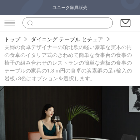
ユニーク家具販売
トップ
ダイニング テーブル とチェア
夫婦の食卓デザイナーの項北欧の軽い豪華な実木の円
の食卓のイタリア式のきわめて簡単な食事台の食事の
椅子の組み合わせのレストランの簡単な岩板の食事の
テーブルの家具の1.3 m円の食卓の炭素鋼の足+輸入の
岩板+3色はオプションを選択します。