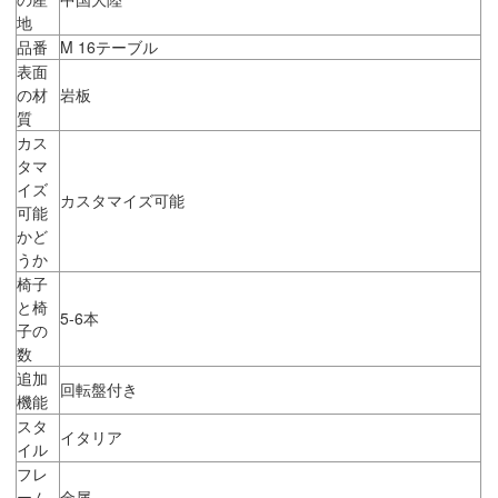
地
品番
M 16テーブル
表面
の材
岩板
質
カス
タマ
イズ
カスタマイズ可能
可能
かど
うか
椅子
と椅
5-6本
子の
数
追加
回転盤付き
機能
スタ
イタリア
イル
フレ
ーム
金属