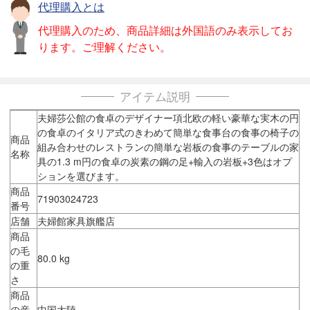
代理購入とは
代理購入のため、商品詳細は外国語のみ表示してお
ります。ご理解ください。
アイテム説明
夫婦莎公館の食卓のデザイナー項北欧の軽い豪華な実木の円
の食卓のイタリア式のきわめて簡単な食事台の食事の椅子の
商品
組み合わせのレストランの簡単な岩板の食事のテーブルの家
名称
具の1.3 m円の食卓の炭素の鋼の足+輸入の岩板+3色はオプ
ションを選びます。
商品
71903024723
番号
店舗
夫婦館家具旗艦店
商品
の毛
80.0 kg
の重
さ
商品
の産
中国大陸