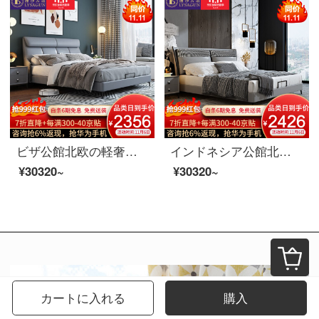
ビザ公館北欧の軽奢な真皮ベッド現代簡単なダブルベッドルームの逸品家具の真皮ベッド1800*2000
インドネシア公館北欧の軽奢な実木の皮のベッドの近代的な簡約主な寝室の布芸のダブルベッドの逸品の家具の1.8 m真皮の寝床の階の本当の牛皮（半皮）+落葉松の内で支えます+進級版は骨格を並べます
¥30320~
¥30320~
カートに入れる
購入