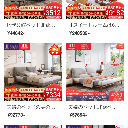
ビザ公館ベッド北欧軽奢本革ダブルベッド1.8 m現代簡単ベッドルームの木製品家具ベッド+ベッドヘッドセット*2 1800*2000
【スイートルームは6割引が受けられます】夫婦莎公館北欧寝室客間レストラン全室家具セットA【80-150平方メートル】適用コース5（メイン寝台10点セット+リビング5点セット）胡桃色
¥44642~
¥240539~
夫婦のベッドの実の木のベッド北欧の布芸ベッドの寝室は簡単にダブルベッドの結婚する逸品の家具の寝室の3つのセット+007クローゼット+化粧台の1.8メートル*2.0メートルを約束します。
夫婦のベッド北欧ベッドのダブルベッド1.8メートルのシンプルなベッドルームで、布芸ベッドの逸品家具ベッド+マットレス+マットレス1つ+008化粧台のベンチセット1800*2000
¥92773~
¥57654~