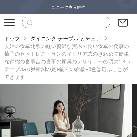
ユニーク家具販売
トップ
ダイニング テーブル とチェア
夫婦の食卓北欧の軽い贅沢な実木の長い食卓の食事の
椅子のセットレストランのイタリア式のきわめて簡単
な伸縮の食事台の食事の家具のデザイナーの項の1.4 m
テーブルの炭素鋼の足+輸入の岩板+3色は選ぶことが
できます