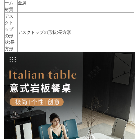
ーム
金属
材質
デス
クト
ップ
デスクトップの形状:長方形
の形
状:長
方形