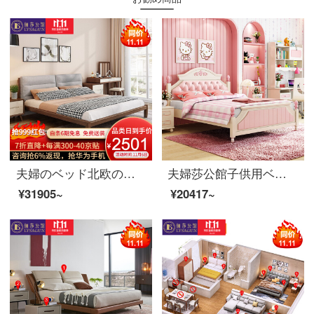
夫婦のベッド北欧のベッドの実木のベッドのダブルベッドの1.8メートルの簡単な寝室の布芸のベッドの結婚式の家具のベッドの1800*2000
夫婦莎公館子供用ベッド洋式英倫ベッド男女シングルベッド青少年学生用ベッド家具8301スペアリブベッド+マットレス1つ1500*2000
¥31905~
¥20417~