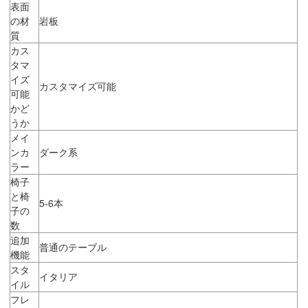
表面
の材
岩板
質
カス
タマ
イズ
カスタマイズ可能
可能
かど
うか
メイ
ンカ
ダーク系
ラー
椅子
と椅
5-6本
子の
数
追加
普通のテーブル
機能
スタ
イタリア
イル
フレ