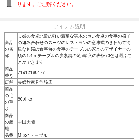
ります。ご理解ください。
アイテム説明
夫婦の食卓北欧の軽い豪華な実木の長い食卓の食事の椅子
商品
の組み合わせのスーツのレストランの意味式のきわめて簡
の名
単な伸縮の食事台の食事のテーブルの家具のデザイナーの
称
項の1.4 mテーブルの炭素鋼の足+輸入の岩板+3色は選ぶこ
とができます
商品
71912160477
番号
店舗
夫婦館家具旗艦店
商品
の毛
80.0 kg
の重
さ
商品
の産
中国大陸
地
品番
M 221テーブル