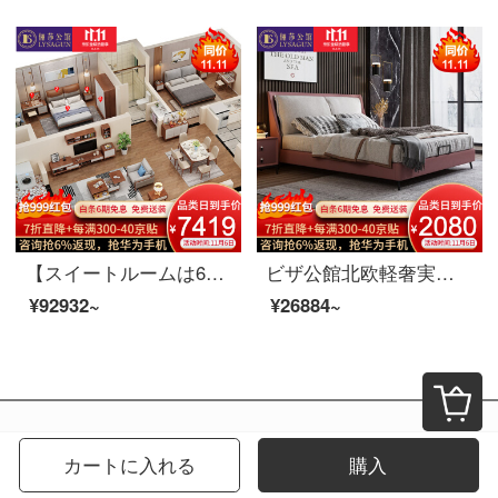
【スイートルームは6割引が受けられます。】夫婦室北欧リビングルームの家具セットC【80-150平方メートル】メインルーム6点セットの胡桃色のスイートルームが適用されます。
ビザ公館北欧軽奢実木皮ベッド現代簡単寝室布芸ダブルベッド逸品家具ベッド+木製ベッドヘッドセット*1 1800*2000
¥92932~
¥26884~
カートに入れる
購入