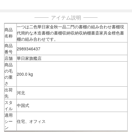
アイテム説明
一つは二色華日家金秋一品二門の書棚の組み合わせ書棚現
商品
代簡約な木造書棚の書棚収納収納収納棚書斎家具金檀色書
名称
棚の組み合わせです。
商品
2989346437
番号
店舗
華日家旗艦店
商品
の毛
200.0 kg
の重
さ
出荷
河北
先
スタ
中国式
イル
適用
シー
住宅、オフィス
ン