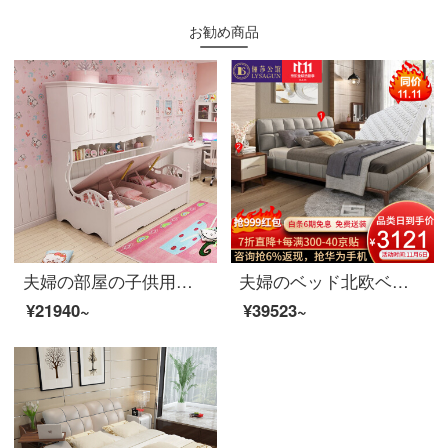
お勧め商品
夫婦の部屋の子供用ベッドと韓国式の洋服だんすの組み合わせベッドの多機能収納物田園ベッドルームの家具たんすのベッド+高箱(モップを含まない)1200*1900
夫婦のベッド北欧ベッドの実木ダブルベッド1.8メートルシンプルベッドルームの布芸ベッドの家具ベッド+マットレス+マットレス*1 1800*2000
¥21940~
¥39523~