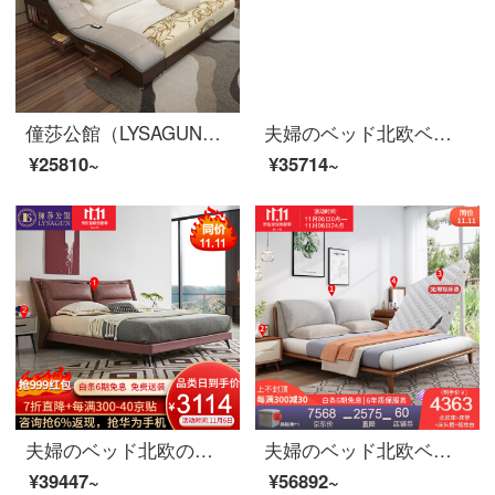
僮莎公館（LYSAGUN）ベッドのダブルベッドの近代的な柔らかいベッドの畳のベッドはマッサージを持って物の結婚ベッドの旗艦版（＋金庫）の1800*2000を蓄えます。
夫婦のベッド北欧ベッドのダブルベッド1.8メートルのシンプルなベッドルームの布芸ベッドの逸品家具のベッド+ベッドのヘッドセット*2 1500*2000
¥25810~
¥35714~
夫婦のベッド北欧の軽奢なツインベッド1.8メートルの近代的なシンプルなベッドルームの木製品の家具のベッド+ベッドの頭の棚*1 1800*2000
夫婦のベッド北欧ベッドのダブルベッド1.8メートルのシンプルなベッドルームで、布芸ベッドの逸品家具ベッド+マットレス+マットレス1つ+008化粧台のベンチセット1500*2000
¥39447~
¥56892~