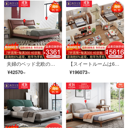
夫婦のベッド北欧の軽奢なツインベッド1.8メートルの近代的なシンプルなベッドルームの家具の逸品のベッド+3 E椰子のベッドのマットレス1800*2000
【スイートルームは6割引があります】夫婦莎公館北欧の寝室のリビングルームの家具セットC【80-150平方メートル】適用レストラン11点セットの胡桃色のスイートルームです。
¥42570~
¥196073~