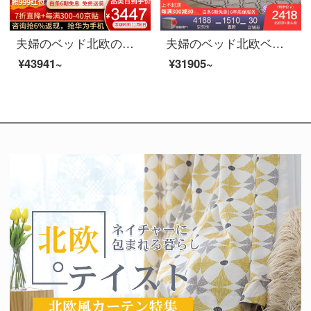
夫婦のベッド北欧の軽奢な布芸ダブルベッド1.8メートルのイタリア式のきわめて簡単な寝室は木のベッドの逸品の家具のベッド+マットレス+マットレス+マットレス*2 1800*2000を分解して洗うことができます。
夫婦のベッド北欧ベッドのダブルベッド1.8メートルのシンプルなベッドルームの布芸ベッドの逸品家具のベッド+ベッドの頭の棚*1 1800*2000
¥43941~
¥31905~