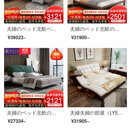
夫婦のベッド北欧ベッドの実木ダブルベッド1.8メートルシンプルベッドルームの布芸ベッドの家具ベッド+マットレス+マットレス*1 1800*2000
夫婦のベッド北欧のベッドの実木のベッドのダブルベッドの1.8メートルの簡単な寝室の布芸のベッドの結婚式の家具のベッドの1800*2000
¥39523~
¥31905~
夫婦のベッド北欧の軽奢な布芸のダブルベッド1.8メートルのイタリア式のきわめて簡単な寝室は木のベッドの逸品の家具の布芸のベッドを分解して洗うことができます1800*2000
夫婦夫婦の部屋（LYSAGUN）ベッドの皮のベッドのダブルベッドの近代的な柔らかいベッドの畳のベッドはマッサージを持って物の結婚式ベッドのアップグレード版のベッド+マットレス+マットレス+マットレス*1 1800*2000
¥27334~
¥31905~