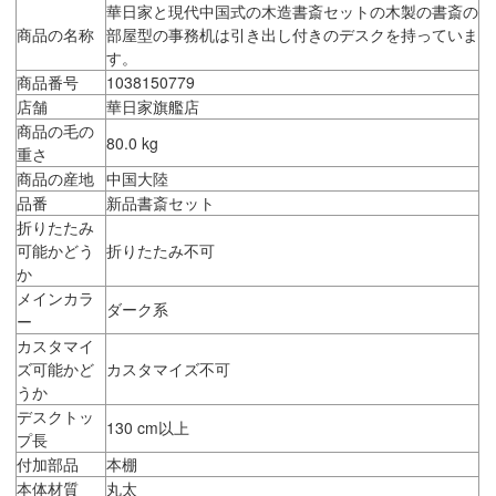
華日家と現代中国式の木造書斎セットの木製の書斎の
商品の名称
部屋型の事務机は引き出し付きのデスクを持っていま
す。
商品番号
1038150779
店舗
華日家旗艦店
商品の毛の
80.0 kg
重さ
商品の産地
中国大陸
品番
新品書斎セット
折りたたみ
可能かどう
折りたたみ不可
か
メインカラ
ダーク系
ー
カスタマイ
ズ可能かど
カスタマイズ不可
うか
デスクトッ
130 cm以上
プ長
付加部品
本棚
本体材質
丸太