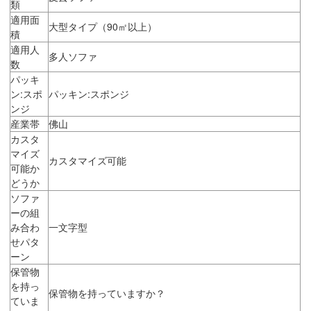
類
適用面
大型タイプ（90㎡以上）
積
適用人
多人ソファ
数
パッキ
ン:スポ
パッキン:スポンジ
ンジ
産業帯
佛山
カスタ
マイズ
カスタマイズ可能
可能か
どうか
ソファ
ーの組
み合わ
一文字型
せパタ
ーン
保管物
を持っ
保管物を持っていますか？
ていま