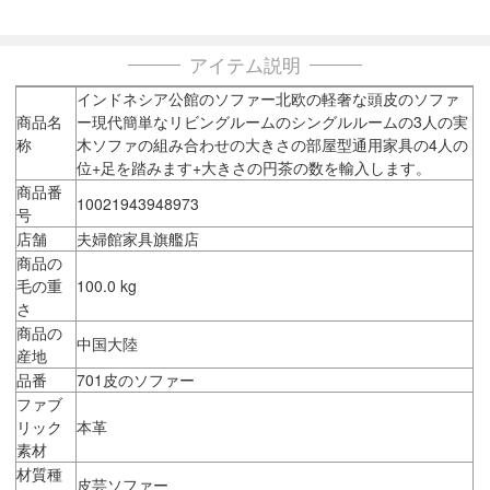
アイテム説明
インドネシア公館のソファー北欧の軽奢な頭皮のソファ
商品名
ー現代簡単なリビングルームのシングルルームの3人の実
称
木ソファの組み合わせの大きさの部屋型通用家具の4人の
位+足を踏みます+大きさの円茶の数を輸入します。
商品番
10021943948973
号
店舗
夫婦館家具旗艦店
商品の
毛の重
100.0 kg
さ
商品の
中国大陸
産地
品番
701皮のソファー
ファブ
リック
本革
素材
材質種
皮芸ソファー