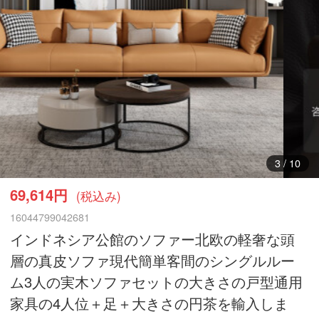
3
/
10
69,614円
(税込み)
16044799042681
インドネシア公館のソファー北欧の軽奢な頭
層の真皮ソファ現代簡単客間のシングルルー
ム3人の実木ソファセットの大きさの戸型通用
家具の4人位＋足＋大きさの円茶を輸入しま