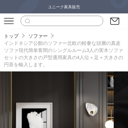
ユニーク家具販売
トップ
ソファー
インドネシア公館のソファー北欧の軽奢な頭層の真皮
ソファ現代簡単客間のシングルルーム3人の実木ソファ
セットの大きさの戸型通用家具の4人位＋足＋大きさの
円茶を輸入します。