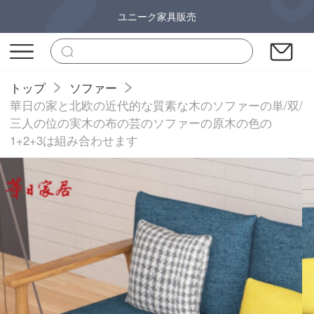
ユニーク家具販売
トップ
ソファー
華日の家と北欧の近代的な質素な木のソファーの単/双/
三人の位の実木の布の芸のソファーの原木の色の
1+2+3は組み合わせます