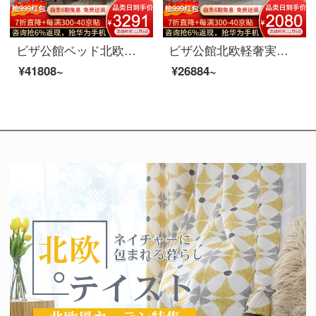
ビザ公館ベッド北欧実木ベッド真皮ダブルベッド1.8メートルベッドルーム婚床家具実木ベッド+ベッドヘッドセット*2 1.8 Mベッド
ビザ公館北欧軽奢実木皮ベッド現代簡単寝室布芸ダブルベッド逸品家具ベッド+木製ベッドヘッドセット*1 1800*2000
¥41808~
¥26884~