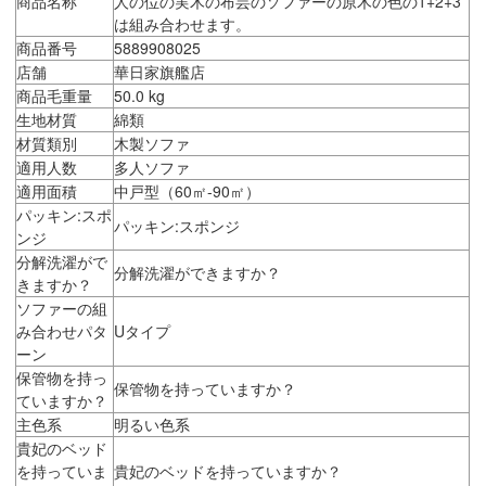
商品名称
人の位の実木の布芸のソファーの原木の色の1+2+3
は組み合わせます。
商品番号
5889908025
店舗
華日家旗艦店
商品毛重量
50.0 kg
生地材質
綿類
材質類別
木製ソファ
適用人数
多人ソファ
適用面積
中戸型（60㎡-90㎡）
パッキン:スポ
パッキン:スポンジ
ンジ
分解洗濯がで
分解洗濯ができますか？
きますか？
ソファーの組
み合わせパタ
Uタイプ
ーン
保管物を持っ
保管物を持っていますか？
ていますか？
主色系
明るい色系
貴妃のベッド
を持っていま
貴妃のベッドを持っていますか？