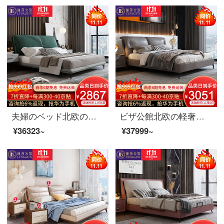
夫婦のベッド北欧の軽奢な布芸ダブルベッド1.8メートルのイタリア式のきわめて簡単な寝室は木のベッドの逸品の家具のベッドを分解して洗うことができます。
ビザ公館北欧の軽奢な真皮ベッド現代簡単なダブルベッドの主な寝室の逸品家具1.8 m真皮の寝床層の本物の牛皮（半皮）+落葉松内棚+アップグレード版の骨組み
¥36323~
¥37999~