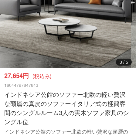
3
/
5
27,654円
(税込み)
16044797847843
インドネシア公館のソファー北欧の軽い贅沢
な頭層の真皮のソファーイタリア式の極簡客
間のシングルルーム3人の実木ソファ家具のシ
ングル位
インドネシア公館のソファー北欧の軽い贅沢な頭層の