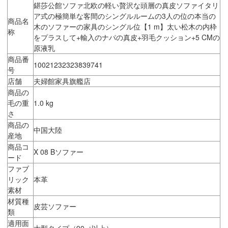
鍖莎公館ソファ北欧の軽い贅沢な頭層の真皮ソファイタリ
ア式の極簡単な客間のシングルルームの3人の位の本当の
商品名
木のソファーの家具のシングル位【1 m】太い松木の内枠
称
をプラスして+輸入のナパの真皮+羽毛クッション+5 CMの
原液乳
商品番
10021232323839741
号
店舗
夫婦館家具旗艦店
商品の
毛の重
1.0 kg
さ
商品の
中国大陸
産地
商品コ
X 08 Bソファー
ード
ファブ
リック
本革
素材
材質種
皮芸ソファー
類
適用面
大型タイプ（90㎡以上）