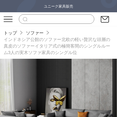
ユニーク家具販売
トップ
ソファー
インドネシア公館のソファー北欧の軽い贅沢な頭層の
真皮のソファーイタリア式の極簡客間のシングルルー
ム3人の実木ソファ家具のシングル位