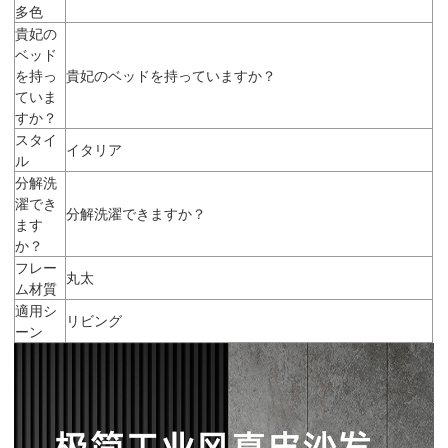
多色
貴妃の
ベッド
を持っ
貴妃のベッドを持っていますか？
ていま
すか？
スタイ
イタリア
ル
分解洗
濯でき
分解洗濯できますか？
ます
か？
フレー
丸太
ム材質
適用シ
リビング
ーン