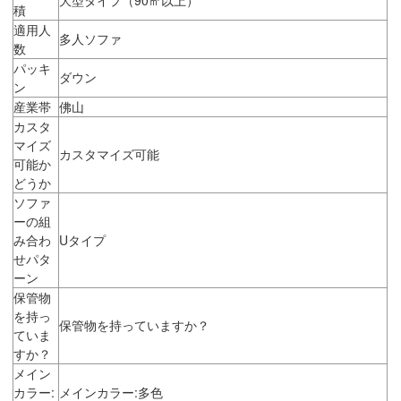
積
適用人
多人ソファ
数
パッキ
ダウン
ン
産業帯
佛山
カスタ
マイズ
カスタマイズ可能
可能か
どうか
ソファ
ーの組
み合わ
Uタイプ
せパタ
ーン
保管物
を持っ
保管物を持っていますか？
ていま
すか？
メイン
カラー:
メインカラー:多色