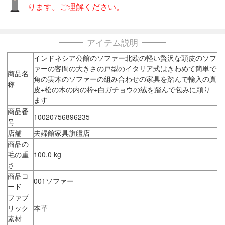
ります。ご理解ください。
アイテム説明
インドネシア公館のソファー北欧の軽い贅沢な頭皮のソフ
ァーの客間の大きさの戸型のイタリア式はきわめて簡単で
商品名
角の実木のソファーの組み合わせの家具を踏んで輸入の真
称
皮+松の木の内の枠+白ガチョウの绒を踏んで包みに頼り
ます
商品番
10020756896235
号
店舗
夫婦館家具旗艦店
商品の
毛の重
100.0 kg
さ
商品コ
001ソファー
ード
ファブ
リック
本革
素材