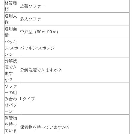
材質種
皮芸ソファー
類
適用人
多人ソファ
数
適用面
中戸型（60㎡-90㎡）
積
パッキ
ン:スポ
パッキン:スポンジ
ンジ
分解洗
濯でき
分解洗濯できますか？
ます
か？
ソファ
ーの組
み合わ
Lタイプ
せパタ
ーン
保管物
を持っ
保管物を持っていますか？
ていま