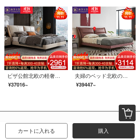
ビザ公館北欧の軽奢な真皮のベッドのイタリア式はきわめて簡単で、本当の木のダブルベッドの寝室の逸品の家具の1.8 m真皮の寝床の階の本当の牛皮（半皮）+落葉松の内で支えます+進級版は骨格を並べます
夫婦のベッド北欧の軽奢なツインベッド1.8メートルの近代的なシンプルなベッドルームの木製品の家具のベッド+ベッドの頭の棚*1 1800*2000
¥37016~
¥39447~
カートに入れる
購入