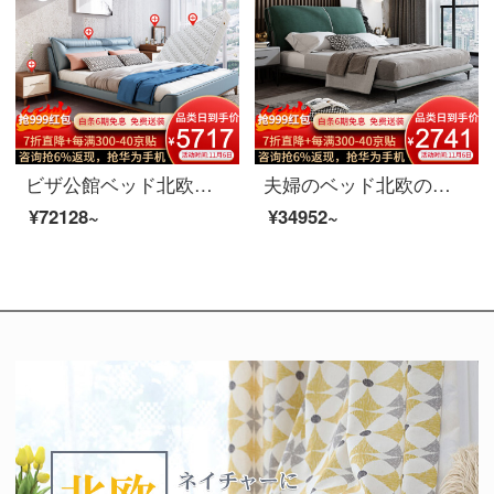
ビザ公館ベッド北欧実木ベッド真皮ダブルベッド1.8メートルベッドルーム結婚式ベッド逸品家具ベッド+マットレス+マットレス*1+化粧台+化粧台1800*2000
夫婦のベッド北欧の軽奢な布芸のダブルベッド1.8メートルのイタリア式のきわめて簡単な寝室は木のベッドの逸品の家具のベッドを分解して洗うことができます+3 E椰子の棕櫚のマットレス1800*2000
¥72128~
¥34952~