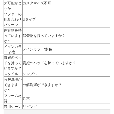
ズ可能かど
カスタマイズ不可
うか
ソファーの
組み合わせ
Uタイプ
パターン
保管物を持
っています
保管物を持っていますか？
か？
メインカラ
メインカラー:多色
ー:多色
貴妃のベッ
ドを持って
貴妃のベッドを持っていますか？
いますか？
スタイル
シンプル
分解洗濯が
できます
分解洗濯ができますか？
か？
フレーム材
丸太
質
適用シーン
リビング