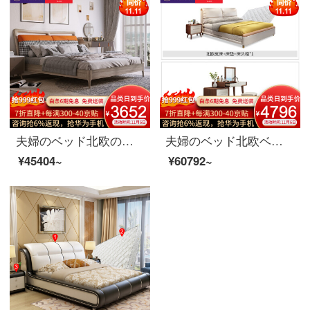
夫婦のベッド北欧の布芸のダブルベッド1.8メートルの近代的な簡単なベッドルームのベッドの木の中の枠の逸品の家具のベッド+マットレスの1800*2000
夫婦のベッド北欧ベッドのダブルベッド1.8メートルのシンプルなベッドルームのベッドの結婚式ベッドの家具のベッド+マットレス+マットレス*1+008ドレッサー+化粧台+化粧道具のベンチ1800*2000
¥45404~
¥60792~