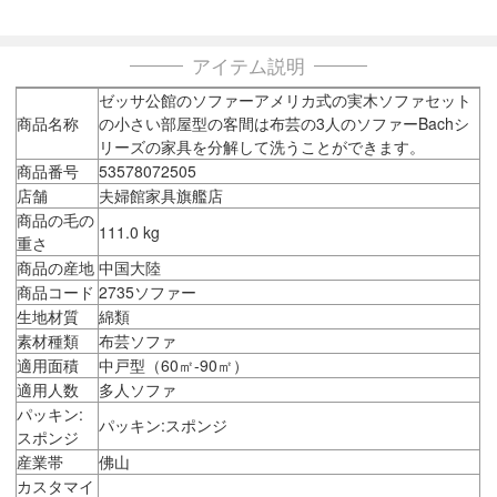
アイテム説明
ゼッサ公館のソファーアメリカ式の実木ソファセット
商品名称
の小さい部屋型の客間は布芸の3人のソファーBachシ
リーズの家具を分解して洗うことができます。
商品番号
53578072505
店舗
夫婦館家具旗艦店
商品の毛の
111.0 kg
重さ
商品の産地
中国大陸
商品コード
2735ソファー
生地材質
綿類
素材種類
布芸ソファ
適用面積
中戸型（60㎡-90㎡）
適用人数
多人ソファ
パッキン:
パッキン:スポンジ
スポンジ
産業帯
佛山
カスタマイ