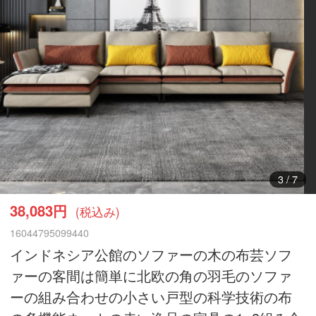
3
/
7
38,083円
(税込み)
16044795099440
インドネシア公館のソファーの木の布芸ソフ
ァーの客間は簡単に北欧の角の羽毛のソファ
ーの組み合わせの小さい戸型の科学技術の布