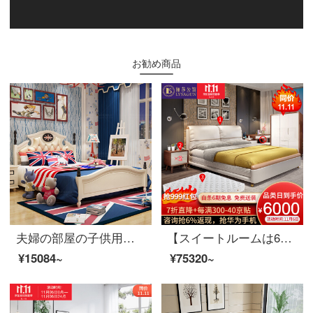
お勧め商品
夫婦の部屋の子供用ベッド洋式インロンベッド男女シングルベッド青少年学生用ベッド家具8305スペアリブベッド1500*2000
【スイートルームは6割引が受けられます】夫婦莎公館北欧寝室客間レストラン全室家具セットA【80-150平方メートル】適用コース一（主寝台5点セット）胡桃色
¥15084~
¥75320~