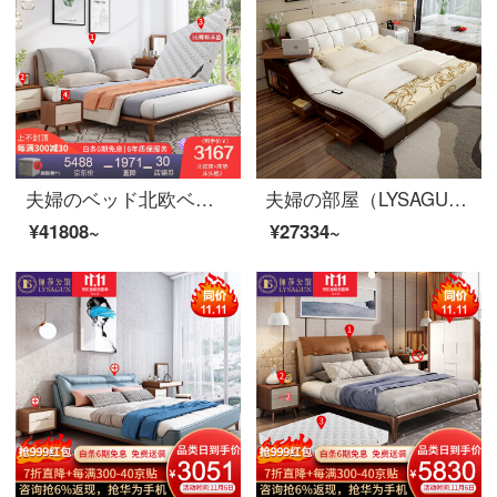
夫婦のベッド北欧ベッドのダブルベッド1.8メートルのシンプルなベッドルームは布芸ベッドの逸品家具のベッド+マットレス+マットレスの2つの1800*2000を解体して洗うことができます。
夫婦の部屋（LYSAGUN）ベッドの皮のベッドのダブルベッドの近代的な柔らかいベッドの畳のベッドはマッサージの物の結婚式ベッドのアップグレード版のベッドを持ちます+マットレスの1800*2000
¥41808~
¥27334~