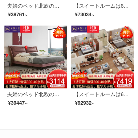
夫婦のベッド北欧の木のベッド真皮のダブルベッド1.8メートルのベッドルームの簡単な結婚式ベッドの逸品の家具のベッド+ベッドの頭の戸棚*1 1800*2000
【スイートルームは6割引が受けられます】夫婦莎公館北欧寝室客間レストラン全屋家具セットB【100-250平方メートル】適用コース一（主臥5点セット）白蝋木
¥38761~
¥73034~
夫婦のベッド北欧の軽奢なツインベッド1.8メートルの近代的なシンプルなベッドルームの木製品の家具のベッド+ベッドの頭の棚*1 1800*2000
【スイートルームは6割引が受けられます。】夫婦室北欧リビングルームの家具セットC【80-150平方メートル】メインルーム6点セットの胡桃色のスイートルームが適用されます。
¥39447~
¥92932~