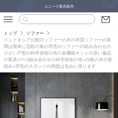
ユニーク家具販売
トップ
ソファー
インドネシア公館のソファーの木の布芸ソファーの客
間は簡単に北欧の角の羽毛のソファーの組み合わせの
小さい戸型の科学技術の布の多機能ネットの赤い逸品
の家具の1+3組み合わせの科学技術の布+白蝋の木の骨
組み+羽毛のスポンジの両面は包みに座ります