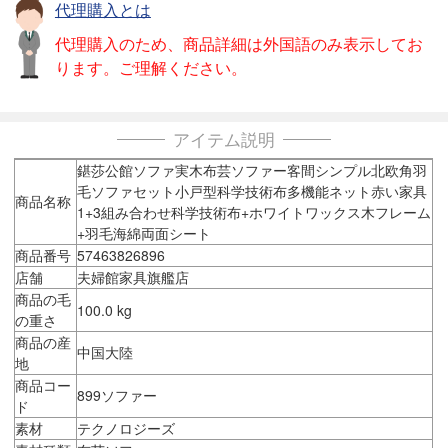
代理購入とは
代理購入のため、商品詳細は外国語のみ表示してお
ります。ご理解ください。
アイテム説明
鍖莎公館ソファ実木布芸ソファー客間シンプル北欧角羽
毛ソファセット小戸型科学技術布多機能ネット赤い家具
商品名称
1+3組み合わせ科学技術布+ホワイトワックス木フレーム
+羽毛海綿両面シート
商品番号
57463826896
店舗
夫婦館家具旗艦店
商品の毛
100.0 kg
の重さ
商品の産
中国大陸
地
商品コー
899ソファー
ド
素材
テクノロジーズ