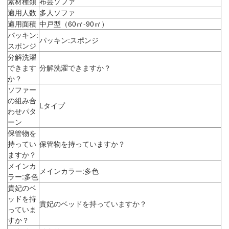
素材種類
布芸ソファ
適用人数
多人ソファ
適用面積
中戸型（60㎡-90㎡）
パッキン:
パッキン:スポンジ
スポンジ
分解洗濯
できます
分解洗濯できますか？
か？
ソファー
の組み合
Lタイプ
わせパタ
ーン
保管物を
持ってい
保管物を持っていますか？
ますか？
メインカ
メインカラー:多色
ラー:多色
貴妃のベ
ッドを持
貴妃のベッドを持っていますか？
っていま
すか？