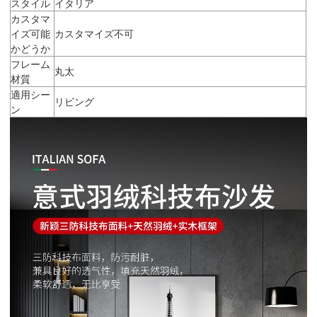
スタイル
イタリア
カスタマ
イズ可能
カスタマイズ不可
かどうか
フレーム
丸太
材質
適用シー
リビング
ン