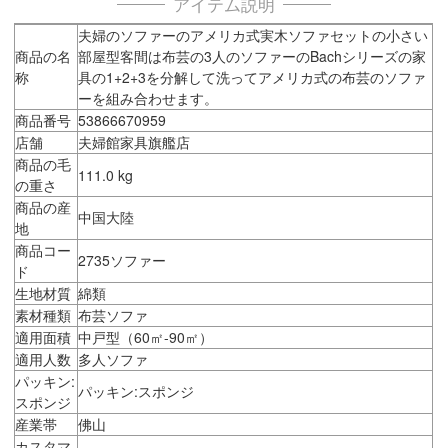
アイテム説明
夫婦のソファーのアメリカ式実木ソファセットの小さい
商品の名
部屋型客間は布芸の3人のソファーのBachシリーズの家
称
具の1+2+3を分解して洗ってアメリカ式の布芸のソファ
ーを組み合わせます。
商品番号
53866670959
店舗
夫婦館家具旗艦店
商品の毛
111.0 kg
の重さ
商品の産
中国大陸
地
商品コー
2735ソファー
ド
生地材質
綿類
素材種類
布芸ソファ
適用面積
中戸型（60㎡-90㎡）
適用人数
多人ソファ
パッキン:
パッキン:スポンジ
スポンジ
産業帯
佛山
カスタマ