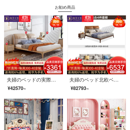
お勧め商品
夫婦のベッドの実際の木のベッド北欧の皮の布芸のダブルベッドの1.8メートルの寝室は簡単に取り壊して原木の色の結婚ベッドの家具のベッド+マットレス+マットレス+マットレス*1 1800*2000を洗うことができます。
夫婦のベッド北欧ベッドの実木皮布芸のダブルベッド1.8メートルベッドルームの簡単な予約は、ベッドの結婚式ベッド家具の寝室の3点セット+886ソファ1800*2000を洗うことができます。
¥42570~
¥82793~