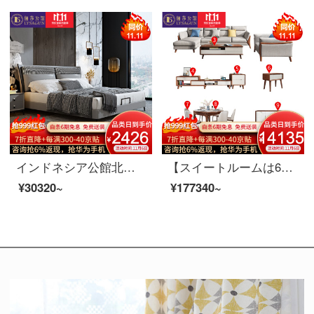
インドネシア公館北欧の軽奢な実木の皮のベッドの近代的な簡約主な寝室の布芸のダブルベッドの逸品の家具の1.8 m真皮の寝床の階の本当の牛皮（半皮）+落葉松の内で支えます+進級版は骨格を並べます
【スイートルームは6割引が受けられます】夫婦莎公館北欧寝室客間レストラン全屋家具セットB【100-250平方メートル】適用コース3（レストラン8点セット）白蝋木
¥30320~
¥177340~