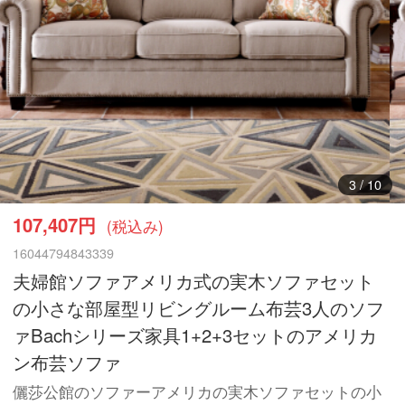
3
/
10
107,407円
(税込み)
16044794843339
夫婦館ソファアメリカ式の実木ソファセット
の小さな部屋型リビングルーム布芸3人のソフ
ァBachシリーズ家具1+2+3セットのアメリカ
ン布芸ソファ
儷莎公館のソファーアメリカの実木ソファセットの小