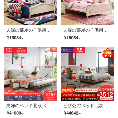
夫婦の部屋の子供用ベッド洋式インロンベッド男女シングルベッド青少年学生用ベッド家具8305スペアリブベッド1500*2000
夫婦の部屋の子供用ベッド洋式イングランドベッド男女シングルベッドの青少年学生用ベッド家具8301列の骨格ベッド1500*2000
¥15084~
¥15084~
夫婦のベッド北欧ベッドのダブルベッド1.8メートルのシンプルなベッドルームは布芸ベッドの逸品家具のベッド+マットレス+マットレスの2つの1800*2000を解体して洗うことができます。
ビザ公館ベッド北欧軽奢本革ダブルベッド1.8 m現代簡単ベッドルームの木製品家具ベッド+ベッドヘッドセット*2 1800*2000
¥41808~
¥44642~