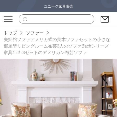
ユニーク家具販売
トップ
ソファー
夫婦館ソファアメリカ式の実木ソファセットの小さな
部屋型リビングルーム布芸3人のソファBachシリーズ
家具1+2+3セットのアメリカン布芸ソファ