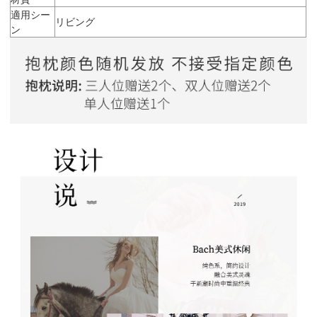
適用シー
リビング
ン